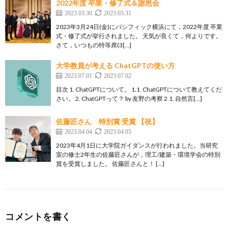
2022年度 卒業・修了式＆謝恩会
2023.03.30
2023.03.31
2023年3月24日(金)にパシフィック横浜にて，2022年度 卒業
式・修了式が挙行されました。 天気が良くて，何よりです。
さて，いつもの特等席(3[…]
大学教員が考える ChatGPTの使い方
2023.07.01
2023.07.02
目次 1. ChatGPTについて。 1.1. ChatGPTについて教えてくだ
さい。 2. ChatGPTって？ by 友野の考察 2.1. 自然言[…]
佐藤匠さん 特別賞 受賞 【祝】
2023.04.04
2023.04.05
2023年4月1日に大学院ガイダンスが行われました。当研究
室の修士2年生の佐藤匠さんが，理工/建築・環境学会の特別
賞を受賞しました。 佐藤匠さんと！ […]
コメントを書く