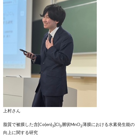
上村さん
脂質で被膜した含[Co(en)
]Cl
層状MnO
薄膜における水素発生能の
3
3
2
向上に関する研究