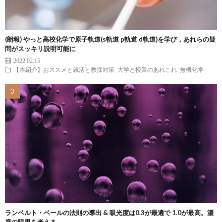
(朗報) やっと高校化学で原子軌道(s軌道 p軌道 d軌道)を学び，あれらの疑
問がスッキリ説明可能に
2022.02.15
【本紹介】おススメと就活と教採対策
大学と授業のあれこれ
無機化学
ランベルト・ベールの法則の導出 & 吸光度は0.3が最適で 1.0が最高。濃