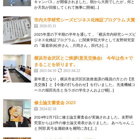
キャンパス」が開催されました。朝から大雨でしたが，何と
か天気が回復してくれて無事に開催[…]
市内大学研究シーズビジネス化検証プログラム 大賞
2026.05.31
2025年度の下半期の半年を通して，「横浜市内研究シーズビ
ジネス化検証プログラム」に関東学院大学として友野研究室
の「吸着班(松井さん，片岡さん，田代さ[…]
横浜市金沢区とご挨拶(意見交換会) 今年は色々で
きることを祈ります。
2021.04.19
2021.04.22
新年度となり，横浜市金沢区区政推進課の職員の方との【意
見交換】と【今後の打ち合わせ】を行いました。 先進機械コ
ースの堀田先生と当ラボの学生さんおよび横[…]
修士論文審査会 2023
2024.02.10
2024年2月7日に修士論文審査会が実施されました。友野研
究室からは2件の修士論文発表がありました。 あべちゃん こ
と 阿部 真弓金属錯体を層間に含む[…]