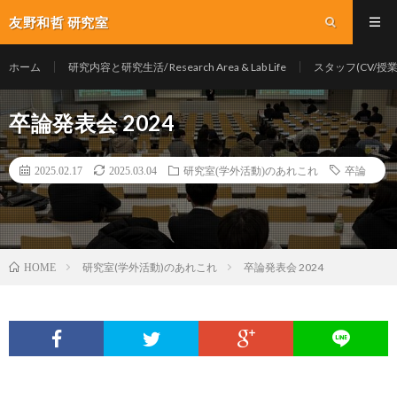
友野和哲 研究室
ホーム
研究内容と研究生活/ Research Area & Lab Life
スタッフ(CV/授業/Y
卒論発表会 2024
2025.02.17
2025.03.04
研究室(学外活動)のあれこれ
卒論
研究室(学外活動)のあれこれ
卒論発表会 2024
HOME