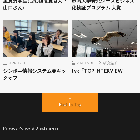
里見奨学生に採用(菅原さん・
市内大学研究シーズビジネス
山口さん)
化検証プログラム 大賞
2026.05.31
2026.05.31
研究紹介
シンポ―情報システム＠キッ
tvk「TOP INTERVIEW」
クオフ
Back to Top
Privacy Policy & Disclaimers