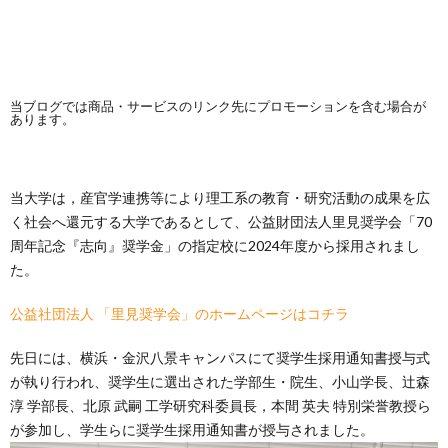
当ブログでは商品・サービスのリンク先にプロモーションを含む場合が
あります。
当大学は，産官学連携等により理工系の教育・研究活動の成果を広
く社会へ還元する大学であるとして、公益財団法人里見奨学会「70
周年記念『志向』奨学金」の指定校に2024年度から採用されまし
た。
公益社団法人 「里見奨学会」のホームページはコチラ
先日には、横浜・金沢八景キャンパスにて奨学生採用通知書授与式
が執り行われ、奨学生に選出された学部生・院生、小山学長、辻森
淳 学部長、北原 武嗣 工学研究科委員長，本間 英夫 特別栄誉教授ら
が参加し、学生らに奨学生採用通知書が授与されました。