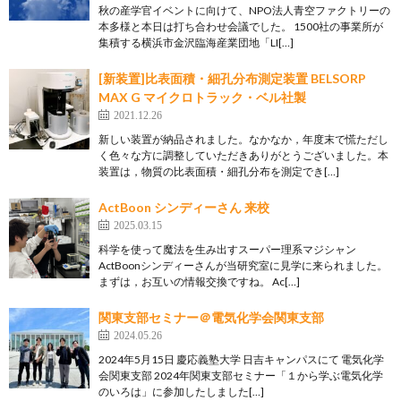
秋の産学官イベントに向けて、NPO法人青空ファクトリーの
本多様と本日は打ち合わせ会議でした。 1500社の事業所が
集積する横浜市金沢臨海産業団地「LI[…]
[新装置]比表面積・細孔分布測定装置 BELSORP
MAX G マイクロトラック・ベル社製
2021.12.26
新しい装置が納品されました。なかなか，年度末で慌ただし
く色々な方に調整していただきありがとうございました。本
装置は，物質の比表面積・細孔分布を測定でき[…]
ActBoon シンディーさん 来校
2025.03.15
科学を使って魔法を生み出すスーパー理系マジシャン
ActBoonシンディーさんが当研究室に見学に来られました。
まずは，お互いの情報交換ですね。 Ac[…]
関東支部セミナー＠電気化学会関東支部
2024.05.26
2024年5月15日 慶応義塾大学 日吉キャンパスにて 電気化学
会関東支部 2024年関東支部セミナー「１から学ぶ電気化学
のいろは」に参加したしました[…]