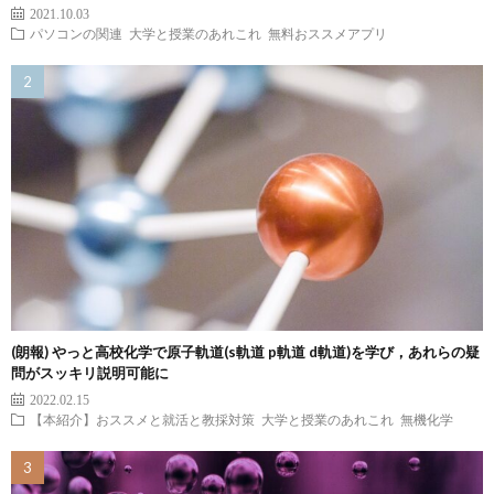
2021.10.03
パソコンの関連
大学と授業のあれこれ
無料おススメアプリ
(朗報) やっと高校化学で原子軌道(s軌道 p軌道 d軌道)を学び，あれらの疑
問がスッキリ説明可能に
2022.02.15
【本紹介】おススメと就活と教採対策
大学と授業のあれこれ
無機化学