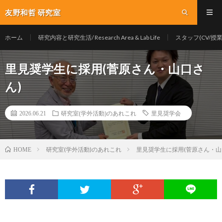
友野和哲 研究室
ホーム
研究内容と研究生活/ Research Area & Lab Life
スタッフ(CV/授業/Y
里見奨学生に採用(菅原さん・山口さ
ん)
2026.06.21
研究室(学外活動)のあれこれ
里見奨学会
研究室(学外活動)のあれこれ
里見奨学生に採用(菅原さん・山
HOME