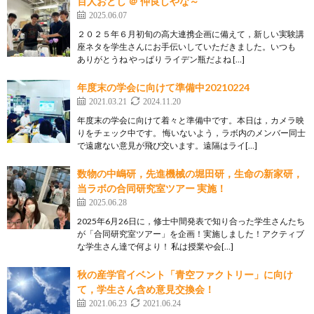
百人おどし ＠ 仲良しやな～
2025.06.07
２０２５年６月初旬の高大連携企画に備えて，新しい実験講
座ネタを学生さんにお手伝いしていただきました。いつも
ありがとうね やっぱり ライデン瓶だよね […]
年度末の学会に向けて準備中20210224
2021.03.21
2024.11.20
年度末の学会に向けて着々と準備中です。本日は，カメラ映
りをチェック中です。 悔いないよう，ラボ内のメンバー同士
で遠慮ない意見が飛び交います。遠隔はライ[…]
数物の中嶋研，先進機械の堀田研，生命の新家研，
当ラボの合同研究室ツアー 実施！
2025.06.28
2025年6月26日に，修士中間発表で知り合った学生さんたち
が「合同研究室ツアー」を企画！実施しました！アクティブ
な学生さん達で何より！ 私は授業や会[…]
秋の産学官イベント「青空ファクトリー」に向け
て，学生さん含め意見交換会！
2021.06.23
2021.06.24