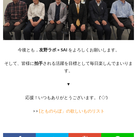
今後とも，
友野ラボ × SAI
をよろしくお願いします。
そして、皆様に
拍手
される活躍を目標として毎日楽しんでまいりま
す。
▼
応援！いつもありがとうございます。 (‘◇’)ゞ
>>
[とものらぼ」の欲しいものリスト