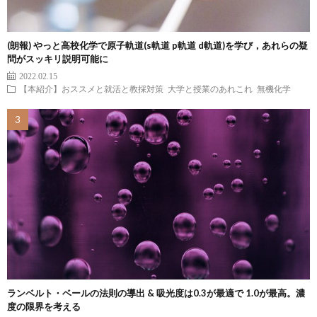
(朗報) やっと高校化学で原子軌道(s軌道 p軌道 d軌道)を学び，あれらの疑
問がスッキリ説明可能に
2022.02.15
【本紹介】おススメと就活と教採対策
大学と授業のあれこれ
無機化学
ランベルト・ベールの法則の導出 & 吸光度は0.3が最適で 1.0が最高。濃
度の限界を考える