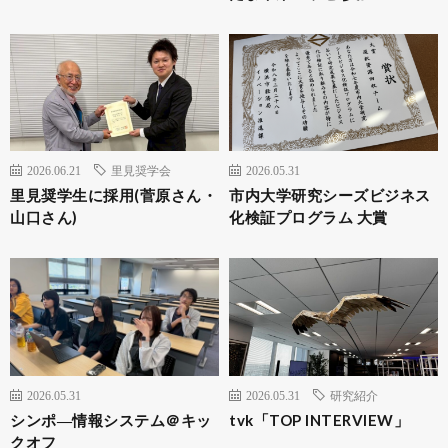
2026.06.21
里見奨学会
2026.05.31
里見奨学生に採用(菅原さん・
市内大学研究シーズビジネス
山口さん)
化検証プログラム 大賞
2026.05.31
2026.05.31
研究紹介
シンポ―情報システム＠キッ
tvk「TOP INTERVIEW」
クオフ