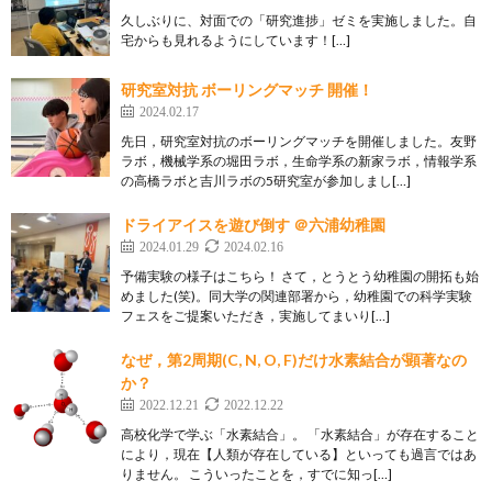
久しぶりに、対面での「研究進捗」ゼミを実施しました。自
宅からも見れるようにしています！[…]
研究室対抗 ボーリングマッチ 開催！
2024.02.17
先日，研究室対抗のボーリングマッチを開催しました。友野
ラボ，機械学系の堀田ラボ，生命学系の新家ラボ，情報学系
の高橋ラボと吉川ラボの5研究室が参加しまし[…]
ドライアイスを遊び倒す ＠六浦幼稚園
2024.01.29
2024.02.16
予備実験の様子はこちら！ さて，とうとう幼稚園の開拓も始
めました(笑)。同大学の関連部署から，幼稚園での科学実験
フェスをご提案いただき，実施してまいり[…]
なぜ，第2周期(C, N, O, F)だけ水素結合が顕著なの
か？
2022.12.21
2022.12.22
高校化学で学ぶ「水素結合」。 「水素結合」が存在すること
により，現在【人類が存在している】といっても過言ではあ
りません。 こういったことを，すでに知っ[…]