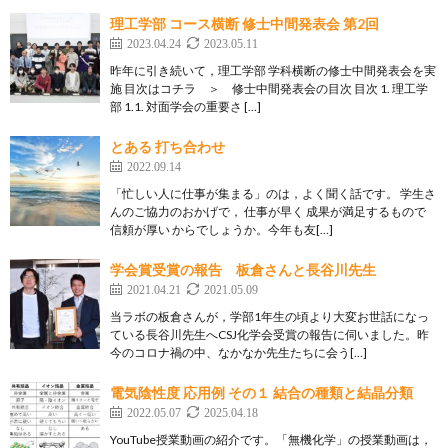
理工学部 コース横断 修士中間発表会 第2回
2023.04.24
2023.05.11
昨年に引き続いて，理工学部 学科横断の修士中間発表会を実
施 目次はコチラ ＞ 修士中間発表会の目次 目次 1. 理工学
部 1.1. 対面学会の重要さ […]
とある 打ち合わせ
2022.09.14
「忙しい人に仕事が集まる」のは，よく聞く話です。 学生さ
んのご協力のおかげで， 仕事が早く 成果が満足するもので
信頼が厚い からでしょうか。今年も友[…]
学会賞受賞の報告 板倉さんと長谷川先生
2021.04.21
2021.05.09
当ラボの板倉さんが，学部1年生の頃より大変お世話になっ
ている長谷川先生へCSJ化学会受賞の報告に伺いました。昨
今のコロナ禍の中、なかなか先生たちに会う[…]
電気陰性度 応用例 その１ 結合の種類と結晶分類
2022.05.07
2025.04.18
YouTube授業動画の紹介です。「無機化学」の授業動画は，