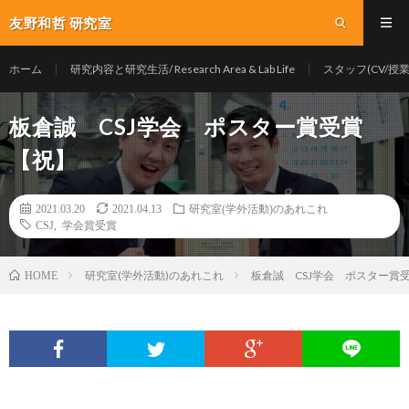
友野和哲 研究室
ホーム
研究内容と研究生活/ Research Area & Lab Life
スタッフ(CV/授業/Y
板倉誠 CSJ学会 ポスター賞受賞
【祝】
2021.03.20
2021.04.13
研究室(学外活動)のあれこれ
CSJ
,
学会賞受賞
研究室(学外活動)のあれこれ
板倉誠 CSJ学会 ポスター賞
HOME