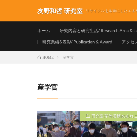
友野和哲 研究室
リサイクルを念頭にしたエネルギ
ホーム
研究内容と研究生活/ Research Area & Lab
研究業績&表彰/ Publication & Award
アクセス/
産学官
HOME
産学官
研究室(学外活動)のあれ