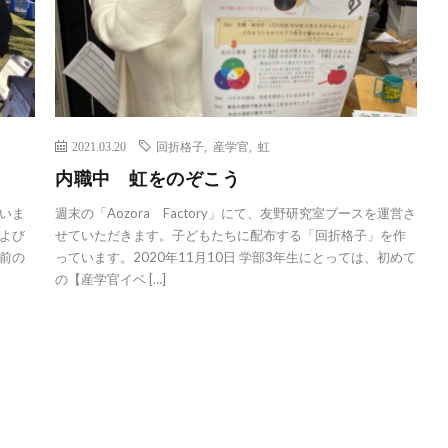
2021.03.20
回折格子
,
産学官
,
虹
内職中 虹をのぞこう
いま
週末の「Aozora Factory」にて、友野研究室ブースを運営さ
よび
せていただきます。子どもたちに配布する「回折格子」を作
前の
っています。2020年11月10日 学部3年生にとっては、初めて
の【産学官イベ […]