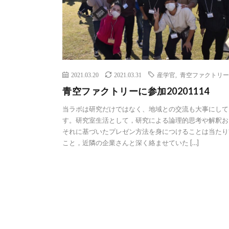
2021.03.20
2021.03.31
産学官
,
青空ファクトリー
青空ファクトリーに参加20201114
当ラボは研究だけではなく、地域との交流も大事にして
す。研究室生活として，研究による論理的思考や解釈お
それに基づいたプレゼン方法を身につけることは当たり
こと，近隣の企業さんと深く絡ませていた […]