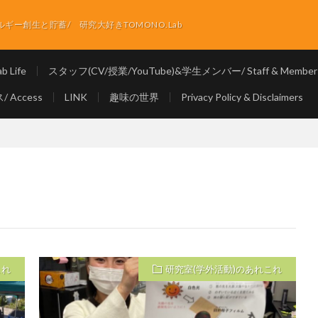
ー創生と貯蓄/ 研究大好きTOMONO.Lab
 Life
スタッフ(CV/授業/YouTube)&学生メンバー/ Staff & Member
 Access
LINK
趣味の世界
Privacy Policy & Disclaimers
これ
研究室(学外活動)のあれこれ