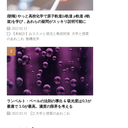
(朗報) やっと高校化学で原子軌道(s軌道 p軌道 d軌
道)を学び，あれらの疑問がスッキリ説明可能に
2022.02.15
【本紹介】おススメと就活と教採対策
大学と授業
のあれこれ
無機化学
ランベルト・ベールの法則の導出 & 吸光度は0.3が
最適で 1.0が最高。濃度の限界を考える
2022.03.31
大学と授業のあれこれ