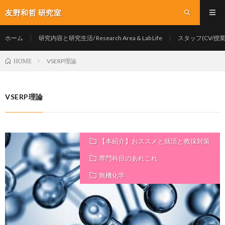
友野和哲 研究室
ホーム
研究内容と研究生活/ Research Area & Lab Life
スタッフ(CV/授業/Y
VSERP理論
HOME
VSERP理論
【本紹介】おススメと就活と教採対策
専門科目のあれこれ
無機化学