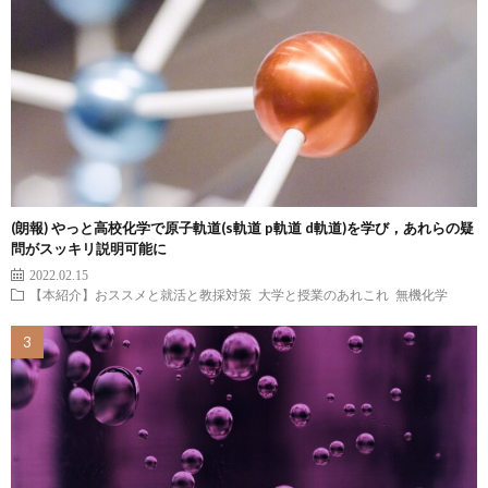
(朗報) やっと高校化学で原子軌道(s軌道 p軌道 d軌道)を学び，あれらの疑
問がスッキリ説明可能に
2022.02.15
【本紹介】おススメと就活と教採対策
大学と授業のあれこれ
無機化学