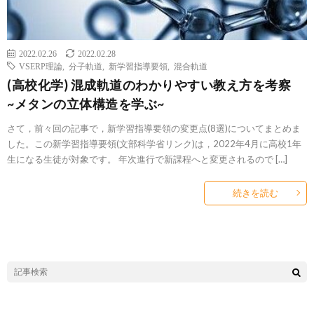
2022.02.26
2022.02.28
VSERP理論
,
分子軌道
,
新学習指導要領
,
混合軌道
(高校化学) 混成軌道のわかりやすい教え方を考察
~メタンの立体構造を学ぶ~
さて，前々回の記事で，新学習指導要領の変更点(8選)についてまとめま
した。この新学習指導要領(文部科学省リンク)は，2022年4月に高校1年
生になる生徒が対象です。 年次進行で新課程へと変更されるので […]
続きを読む