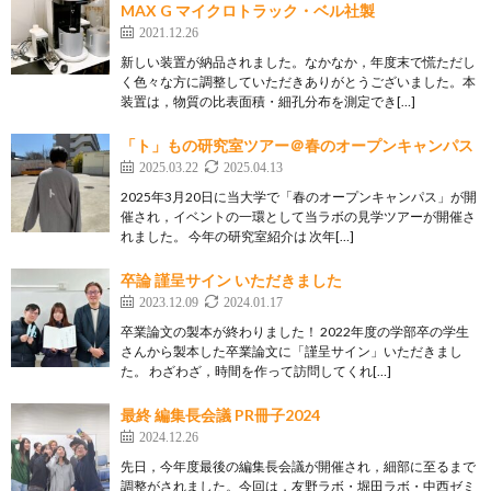
MAX G マイクロトラック・ベル社製
2021.12.26
新しい装置が納品されました。なかなか，年度末で慌ただし
く色々な方に調整していただきありがとうございました。本
装置は，物質の比表面積・細孔分布を測定でき[…]
「ト」もの研究室ツアー＠春のオープンキャンパス
2025.03.22
2025.04.13
2025年3月20日に当大学で「春のオープンキャンパス」が開
催され，イベントの一環として当ラボの見学ツアーが開催さ
れました。 今年の研究室紹介は 次年[…]
卒論 謹呈サイン いただきました
2023.12.09
2024.01.17
卒業論文の製本が終わりました！ 2022年度の学部卒の学生
さんから製本した卒業論文に「謹呈サイン」いただきまし
た。 わざわざ，時間を作って訪問してくれ[…]
最終 編集長会議 PR冊子2024
2024.12.26
先日，今年度最後の編集長会議が開催され，細部に至るまで
調整がされました。今回は，友野ラボ・堀田ラボ・中西ゼミ