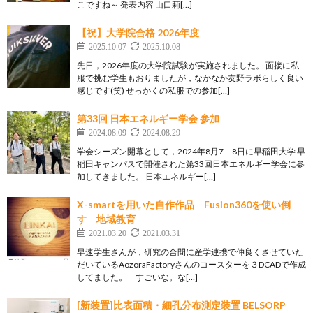
こですね～ 発表内容 山口莉[…]
【祝】大学院合格 2026年度
2025.10.07
2025.10.08
先日，2026年度の大学院試験が実施されました。 面接に私
服で挑む学生もおりましたが，なかなか友野ラボらしく良い
感じです(笑) せっかくの私服での参加[…]
第33回 日本エネルギー学会 参加
2024.08.09
2024.08.29
学会シーズン開幕として，2024年8月7－8日に早稲田大学 早
稲田キャンパスで開催された第33回日本エネルギー学会に参
加してきました。 日本エネルギー[…]
X-smartを用いた自作作品 Fusion360を使い倒
す 地域教育
2021.03.20
2021.03.31
早速学生さんが，研究の合間に産学連携で仲良くさせていた
だいているAozoraFactoryさんのコースターを３DCADで作成
してました。 すごいな。な[…]
[新装置]比表面積・細孔分布測定装置 BELSORP