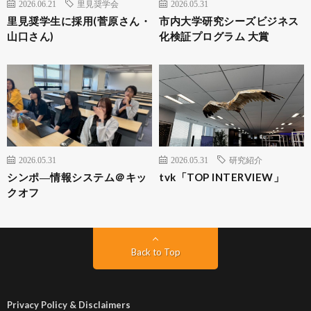
2026.06.21
里見奨学会
2026.05.31
里見奨学生に採用(菅原さん・
市内大学研究シーズビジネス
山口さん)
化検証プログラム 大賞
2026.05.31
2026.05.31
研究紹介
シンポ―情報システム＠キッ
tvk「TOP INTERVIEW」
クオフ
Back to Top
Privacy Policy & Disclaimers