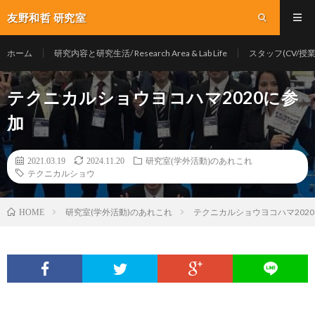
友野和哲 研究室
ホーム
研究内容と研究生活/ Research Area & Lab Life
スタッフ(CV/授業/Y
テクニカルショウヨコハマ2020に参
加
2021.03.19
2024.11.20
研究室(学外活動)のあれこれ
テクニカルショウ
研究室(学外活動)のあれこれ
テクニカルショウヨコハマ202
HOME