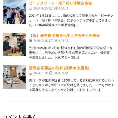
ビーチクリーン・潮干狩り体験会 参加
2024.06.25
2024.10.02
2024年6月22日(土)は，海の公園にて開催された「ビーチク
リーン・潮干狩り体験会」にボランティア参加してきまし
た。LINKAI横浜金沢ラボ 教職研[…]
【祝】優秀賞 受賞＠化学工学会学生発表会
2026.03.18
2026.04.05
先日(2026年3月7日)に開催された第28回化学工学会 学生発
表会にて，当ラボの学部4年生の菅原涼太さんが「優秀賞」
を受賞しました。 おめでと～ 講[…]
講演会 広報誌の取材 (横浜市 支援賞)
2024.07.28
2024.09.18
先日，学部生の保護者に配布している資料に掲載するという
ことで当ラボと堀田ラボが取材を受けました。いつもの廊下
で写真を撮るスタイルかと油断しておりました[…]
コメントを書く