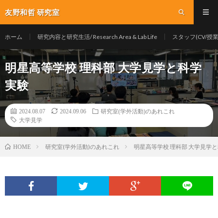
友野和哲 研究室
ホーム
研究内容と研究生活/ Research Area & Lab Life
スタッフ(CV/授業/Y
明星高等学校 理科部 大学見学と科学
実験
2024.08.07
2024.09.06
研究室(学外活動)のあれこれ
大学見学
研究室(学外活動)のあれこれ
明星高等学校 理科部 大学見学
HOME