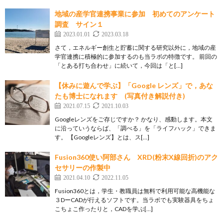
地域の産学官連携事業に参加 初めてのアンケート
調査 サイン１
2023.01.01
2023.03.18
さて，エネルギー創生と貯蓄に関する研究以外に，地域の産
学官連携に積極的に参加するのも当ラボの特徴です。 前回の
「とある打ち合わせ」に続いて，今回は「と[…]
【休みに遊んで学ぶ】「Google レンズ」で，あな
たも博士になれます (写真付き解説付き)
2021.07.15
2021.10.03
Googleレンズをご存じですか？ かなり、感動します。本文
に沿っていうならば、「調べる」を「ライフハック」できま
す。 【Googleレンズ】とは、ス[…]
Fusion360使い阿部さん XRD(粉末X線回折)のアク
セサリーの作製中
2021.04.10
2022.11.05
Fusion360とは，学生・教職員は無料で利用可能な高機能な
３DーCADが行えるソフトです。当ラボでも実験器具をちょ
こちょこ作ったりと，CADを学ぶ[…]