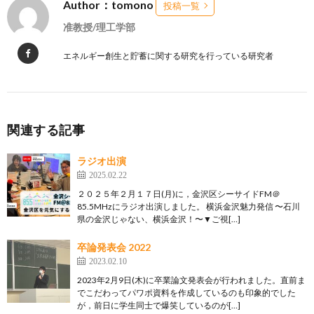
Author：tomono
投稿一覧
准教授/理工学部
エネルギー創生と貯蓄に関する研究を行っている研究者
関連する記事
ラジオ出演
2025.02.22
２０２５年２月１７日(月)に，金沢区シーサイドFM＠
85.5MHzにラジオ出演しました。 横浜金沢魅力発信 〜石川
県の金沢じゃない、横浜金沢！〜▼ご視[…]
卒論発表会 2022
2023.02.10
2023年2月9日(木)に卒業論文発表会が行われました。直前ま
でこだわってパワポ資料を作成しているのも印象的でした
が，前日に学生同士で爆笑しているのが[…]