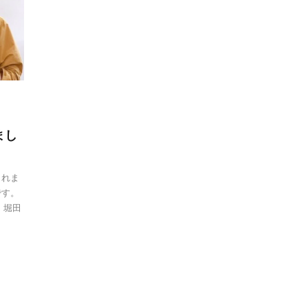
まし
されま
です。
 堀田