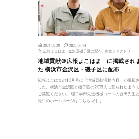
2021.09.29
2022.09.14
広報よこはま
,
金沢区磯子区に配布
,
青空ファクトリー
地域貢献＠広報よこはま に掲載され
た 横浜市金沢区・磯子区に配布
広報よこはまの10月号に「地域貢献活動内容」が掲載
した。横浜市金沢区と磯子区の20万人に配られたよう
ご笑覧ください。 理工学部先進機械コースの堀田先生と
先生のホームページはこちら 堀 […]