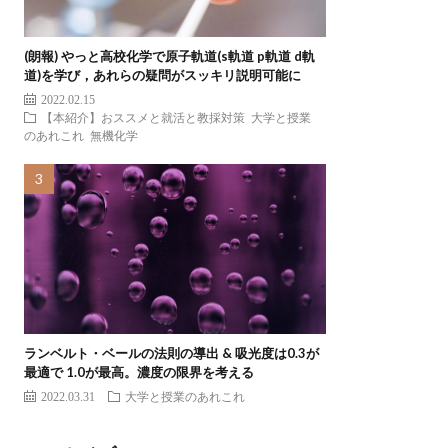
(朗報) やっと高校化学で原子軌道(s軌道 p軌道 d軌
道)を学び，あれらの疑問がスッキリ説明可能に
2022.02.15
【本紹介】おススメと就活と教採対策
大学と授業
のあれこれ
無機化学
ランベルト・ベールの法則の導出 & 吸光度は0.3が
最適で 1.0が最高。濃度の限界を考える
2022.03.31
大学と授業のあれこれ