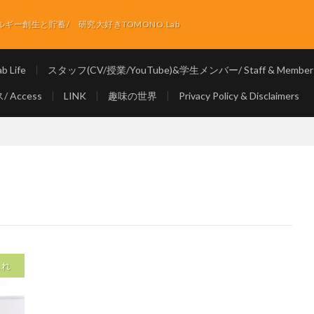
ー創生と貯蓄/ 研究大好きTOMONO.Lab
 Life
スタッフ(CV/授業/YouTube)&学生メンバー/ Staff & Member
 Access
LINK
趣味の世界
Privacy Policy & Disclaimers
これ