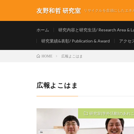
友野和哲 研究室
リサイクルを念頭にしたエネルギ
ホーム
研究内容と研究生活/ Research Area & Lab
研究業績&表彰/ Publication & Award
アクセス/
広報よこはま
HOME
広報よこはま
研究室(学外活動)のあれ