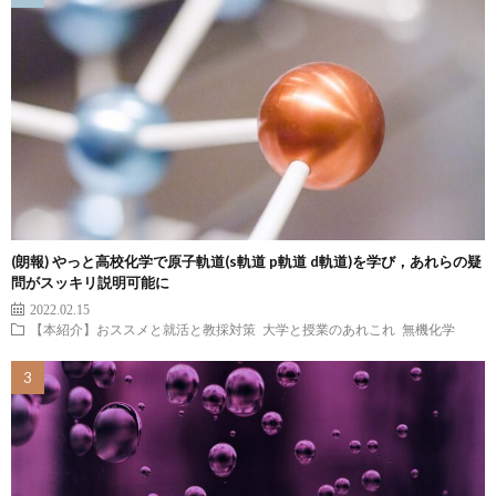
(朗報) やっと高校化学で原子軌道(s軌道 p軌道 d軌道)を学び，あれらの疑
問がスッキリ説明可能に
2022.02.15
【本紹介】おススメと就活と教採対策
大学と授業のあれこれ
無機化学