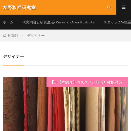
友野和哲 研究室
ホーム
研究内容と研究生活/ Research Area & Lab Life
スタッフ(CV/授業/Y
デザイナー
HOME
デザイナー
【本紹介】おススメと就活と教採対策