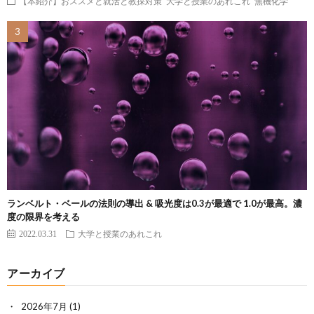
【本紹介】おススメと就活と教採対策
大学と授業のあれこれ
無機化学
ランベルト・ベールの法則の導出 & 吸光度は0.3が最適で 1.0が最高。濃
度の限界を考える
2022.03.31
大学と授業のあれこれ
アーカイブ
2026年7月
(1)