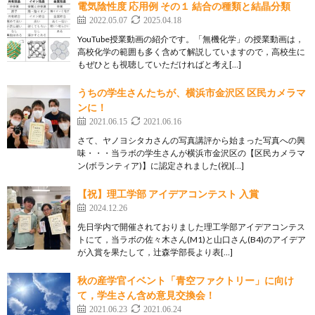
電気陰性度 応用例 その１ 結合の種類と結晶分類
2022.05.07
2025.04.18
YouTube授業動画の紹介です。「無機化学」の授業動画は，
高校化学の範囲も多く含めて解説していますので，高校生に
もぜひとも視聴していただければと考え[…]
うちの学生さんたちが、横浜市金沢区 区民カメラマ
ンに！
2021.06.15
2021.06.16
さて、ヤノヨシタカさんの写真講評から始まった写真への興
味・・・当ラボの学生さんが横浜市金沢区の【区民カメラマ
ン(ボランティア)】に認定されました(祝)[…]
【祝】理工学部 アイデアコンテスト 入賞
2024.12.26
先日学内で開催されておりました理工学部アイデアコンテス
トにて，当ラボの佐々木さん(M1)と山口さん(B4)のアイデア
が入賞を果たして，辻森学部長より表[…]
秋の産学官イベント「青空ファクトリー」に向け
て，学生さん含め意見交換会！
2021.06.23
2021.06.24