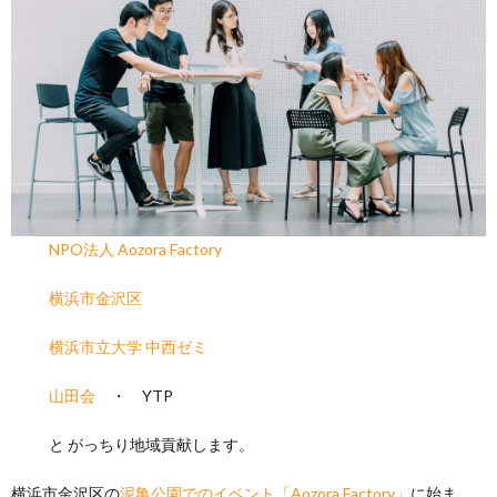
NPO法人 Aozora Factory
横浜市金沢区
横浜市立大学 中西ゼミ
山田会
・ YTP
と がっちり地域貢献します。
横浜市金沢区の
泥亀公園でのイベント「Aozora Factory」
に始ま