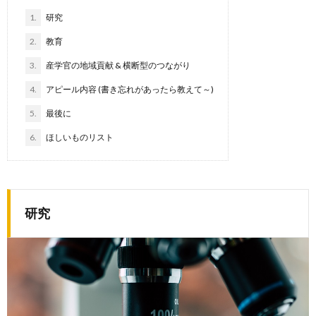
1.
研究
2.
教育
3.
産学官の地域貢献 & 横断型のつながり
4.
アピール内容 (書き忘れがあったら教えて～)
5.
最後に
6.
ほしいものリスト
研究