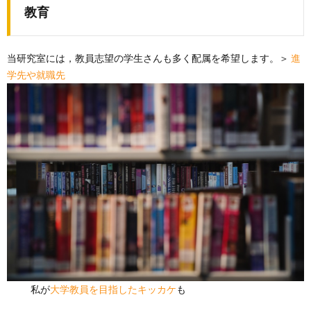
教育
当研究室には，教員志望の学生さんも多く配属を希望します。＞
進
学先や就職先
私が
大学教員を目指したキッカケ
も