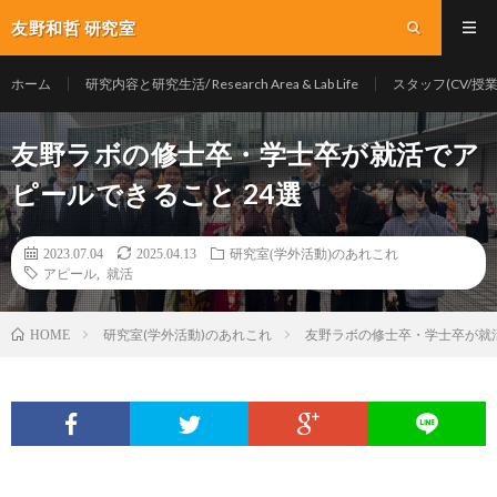
友野和哲 研究室
ホーム
研究内容と研究生活/ Research Area & Lab Life
スタッフ(CV/授業/Y
友野ラボの修士卒・学士卒が就活でア
ピールできること 24選
2023.07.04
2025.04.13
研究室(学外活動)のあれこれ
アピール
,
就活
研究室(学外活動)のあれこれ
友野ラボの修士卒・学士卒が就活
HOME