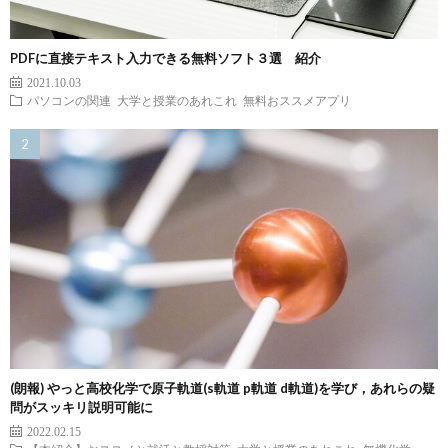
PDFに直接テキスト入力できる無料ソフト３選 紹介
2021.10.03
パソコンの関連
大学と授業のあれこれ
無料おススメアプリ
(朗報) やっと高校化学で原子軌道(s軌道 p軌道 d軌道)を学び，あれらの疑
問がスッキリ説明可能に
2022.02.15