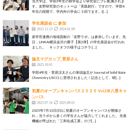
当大学は、学部3年生の秋学会より研究室にプレ配属されま
す。友野研究室のモットーは「実践躬行」ですので、学部4
年生の段階で、学内外の学会に３回でます。([…]
学生座談会 に 参加
2023.12.23
2024.01.09
産学官連携の地域貢献の「友野ラボ」は参加しています。先
日，LINKAI横浜金沢の冊子【第2弾】の学生座談会が行われ
ました。 キックオフの様子はコチラ […]
論文マグカップ_菅原さん
2025.10.01
学部4年生・菅原涼太さんの筆頭論文が Journal of Solid State
Chemistry (JSCC) に受理されました！記念として、研[…]
初夏のオープンキャンパス２０２５ Vol2＠八景キャ
ンパス
2025.07.16
2025.09.01
2025年7月13日(日)に初夏のオープンキャンパスが開催さ
れ，当ラボから多くの学生さんが協力してくれました。 先進
機械が呼ばれた「三和化成工業」のブ[…]