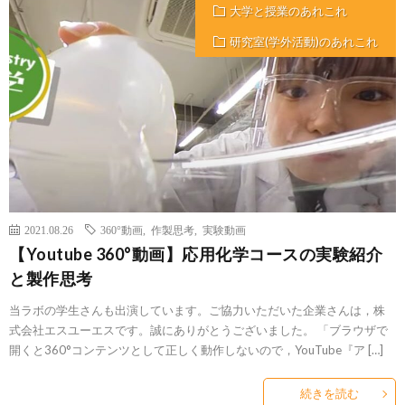
大学と授業のあれこれ
研究室(学外活動)のあれこれ
2021.08.26
360°動画
,
作製思考
,
実験動画
【Youtube 360°動画】応用化学コースの実験紹介
と製作思考
当ラボの学生さんも出演しています。ご協力いただいた企業さんは，株
式会社エスユーエスです。誠にありがとうございました。 「ブラウザで
開くと360°コンテンツとして正しく動作しないので，YouTube『ア […]
続きを読む