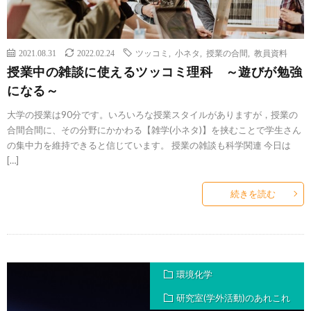
2021.08.31
2022.02.24
ツッコミ
,
小ネタ
,
授業の合間
,
教員資料
授業中の雑談に使えるツッコミ理科 ～遊びが勉強
になる～
大学の授業は90分です。いろいろな授業スタイルがありますが，授業の
合間合間に、その分野にかかわる【雑学(小ネタ)】を挟むことで学生さん
の集中力を維持できると信じています。 授業の雑談も科学関連 今日は
[…]
続きを読む
環境化学
研究室(学外活動)のあれこれ