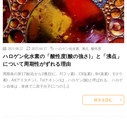
2021.08.22
2025.04.17
ハロゲン化水素
,
沸点
,
酸性度
ハロゲン化水素の「酸性度(酸の強さ)」と「沸点」
について周期性がずれる理由
周期表の第17族(右から2番目)に、F(フッ素)，Cl(塩素)，Br(臭素)，I(ヨウ
素)，At(アスタチン)，Ts(テネシン)は，ハロゲン(族)と呼ばれる。 ハロゲ
ン自体は，単体で二原子分子(二つの […]
続きを読む