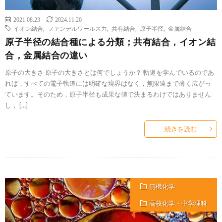
2021.08.23
2024.11.20
イオン結合
,
ファンデルワールス力
,
共有結合
,
原子半径
,
金属結合
原子半径の結合種による分類；共有結合，イオン結
合，金属結合の違い
原子の大きさ 原子の大きさとは何でしょうか？ 軌道を学んでいるのであ
れば，すべての電子軌道には明確な境界はなく，無限遠まで薄く広がっ
ています。そのため，原子半径も成果な値で決まるわけではありません
し， […]
続きを読む
無機化学
高校化学・中学理科