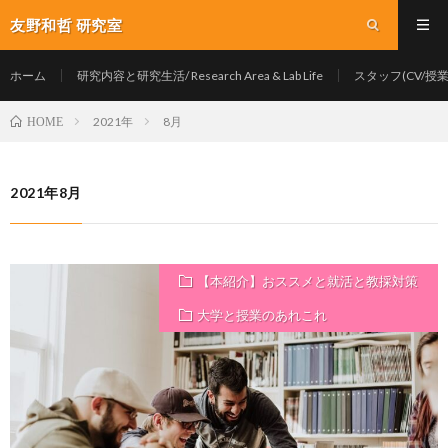
友野和哲 研究室
ホーム
研究内容と研究生活/ Research Area & Lab Life
スタッフ(CV/授業/Y
2021年
8月
HOME
2021年8月
【本紹介】おススメと就活と教採対策
大学と授業のあれこれ