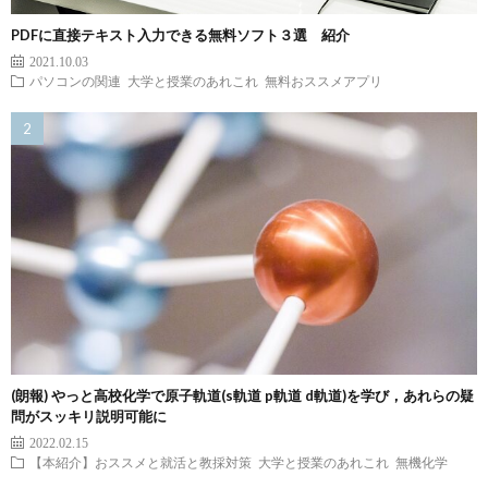
PDFに直接テキスト入力できる無料ソフト３選 紹介
2021.10.03
パソコンの関連
大学と授業のあれこれ
無料おススメアプリ
(朗報) やっと高校化学で原子軌道(s軌道 p軌道 d軌道)を学び，あれらの疑
問がスッキリ説明可能に
2022.02.15
【本紹介】おススメと就活と教採対策
大学と授業のあれこれ
無機化学