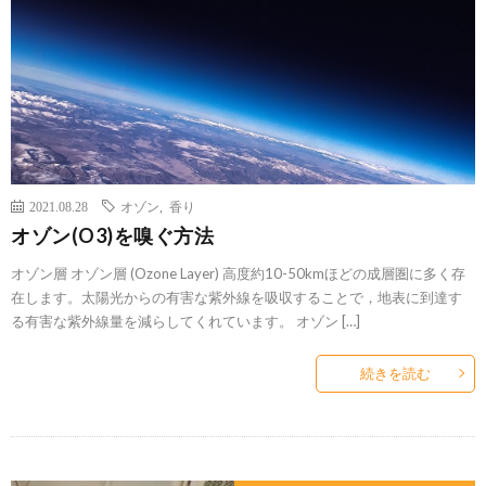
2021.08.28
オゾン
,
香り
オゾン(O3)を嗅ぐ方法
オゾン層 オゾン層 (Ozone Layer) 高度約10-50kmほどの成層圏に多く存
在します。太陽光からの有害な紫外線を吸収することで，地表に到達す
る有害な紫外線量を減らしてくれています。 オゾン […]
続きを読む