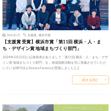
2024.03.25
支援賞
,
横浜市賞
【支援賞 受賞】横浜市賞「第11回 横浜・人・ま
ち・デザイン賞 地域まちづくり部門」
2024年3月22日に記者発表がありまして「第11回 横浜・人・まち・デザ
イン賞 地域まちづくり部門」を，地域貢献活動を共に実施させていただ
いているNPO法人Aozora Factoryが受賞しました […]
続きを読む
研究室(学外活動)のあれこれ