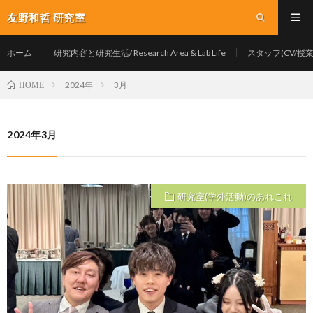
友野和哲 研究室
ホーム
研究内容と研究生活/ Research Area & Lab Life
スタッフ(CV/授業/Y
2024年
3月
HOME
2024年3月
研究室(学外活動)のあれこれ