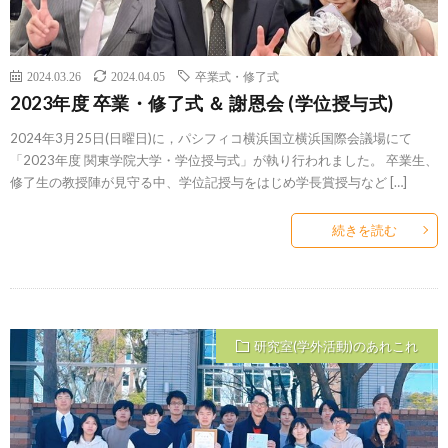
2024.03.26
2024.04.05
卒業式・修了式
2023年度 卒業・修了式 ＆ 謝恩会 (学位授与式)
2024年3月25日(日曜日)に，パシフィコ横浜国立横浜国際会議場にて
「2023年度 関東学院大学・学位授与式」が執り行われました。 卒業生、
修了生の教授陣が見守る中、学位記授与をはじめ学長賞授与など […]
続きを読む
研究室(学外活動)のあれこれ