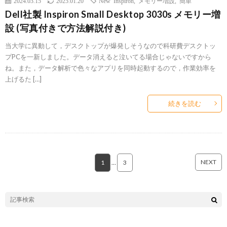
2024.03.15
2025.01.20
New Inspiron
,
メモリー増設
,
簡単
Dell社製 Inspiron Small Desktop 3030s メモリー増
設 (写真付きで方法解説付き)
当大学に異動して，デスクトップが爆発しそうなので科研費デスクトッ
プPCを一新しました。データ消えると泣いてる場合じゃないですから
ね。また，データ解析で色々なアプリを同時起動するので，作業効率を
上げるた […]
続きを読む
NEXT
1
…
3