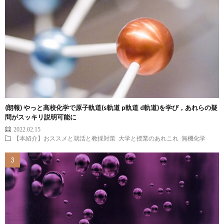
(朗報) やっと高校化学で原子軌道(s軌道 p軌道 d軌道)を学び，あれらの疑
問がスッキリ説明可能に
2022.02.15
【本紹介】おススメと就活と教採対策
大学と授業のあれこれ
無機化学