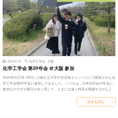
2024.03.23
化学工学会
,
大阪
化学工学会 第89年会 ＠大阪 参加
2024年3月18-20日に大阪公立大学中百舌鳥キャンパスにて開催された化
学工学会第89年会に参加してきました。いつもは，日本化学会の年会に
参加なのですが期日が全く同じで，たまには違う内容を聴講するの […]
続きを読む