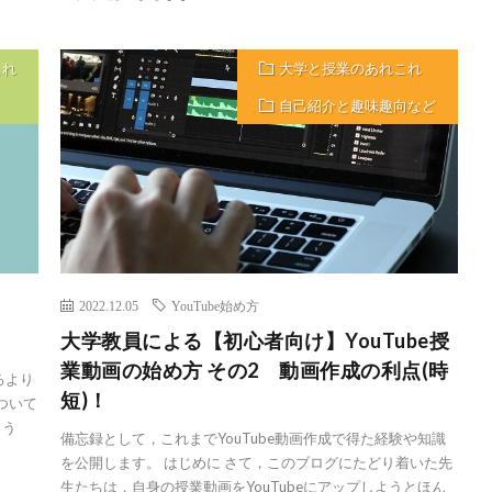
これ
大学と授業のあれこれ
自己紹介と趣味趣向など
2022.12.05
YouTube始め方
大学教員による【初心者向け】YouTube授
業動画の始め方 その2 動画作成の利点(時
るより
短)！
について
ょう
備忘録として，これまでYouTube動画作成で得た経験や知識
を公開します。 はじめに さて，このブログにたどり着いた先
生たちは，自身の授業動画をYouTubeにアップしようとほん