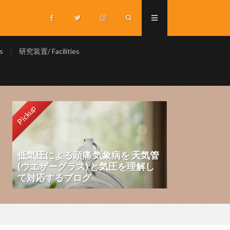
s
研究装置/ Facilities
Pickup
低気圧による頭痛 気象病を 天気管
(ウエザーグラス) と気圧を理解し
て対応するブログ