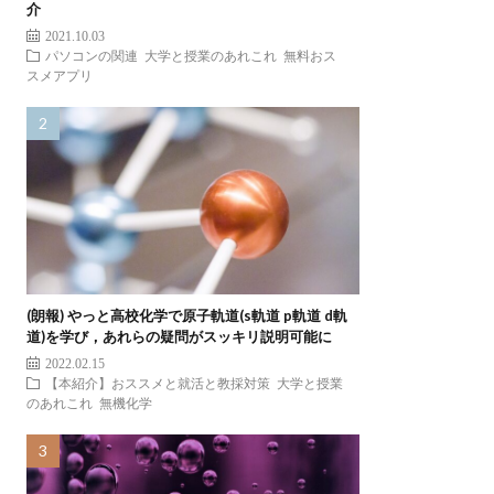
介
2021.10.03
パソコンの関連
大学と授業のあれこれ
無料おス
スメアプリ
(朗報) やっと高校化学で原子軌道(s軌道 p軌道 d軌
道)を学び，あれらの疑問がスッキリ説明可能に
2022.02.15
【本紹介】おススメと就活と教採対策
大学と授業
のあれこれ
無機化学