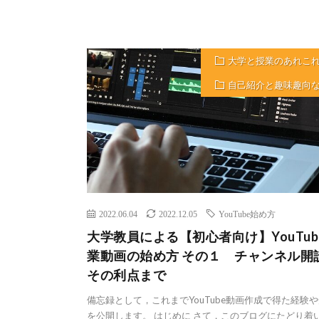
大学と授業のあれこ
自己紹介と趣味趣向
2022.06.04
2022.12.05
YouTube始め方
大学教員による【初心者向け】YouTub
業動画の始め方 その１ チャンネル開
その利点まで
備忘録として，これまでYouTube動画作成で得た経験
を公開します。 はじめに さて，このブログにたどり着