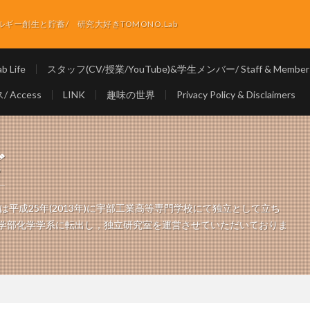
ー創生と貯蓄/ 研究大好きTOMONO.Lab
 Life
スタッフ(CV/授業/YouTube)&学生メンバー/ Staff & Member
 Access
LINK
趣味の世界
Privacy Policy & Disclaimers
ど
平成25年(2013年)に宇部工業高等専門学校にて独立として立ち
理工学部化学学系に転出し，独立研究室を運営させていただいておりま