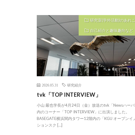
研究室(学外活動)のあれ
自己紹介と趣味趣向など
2026.05.31
研究紹介
tvk「TOP INTERVIEW」
小山 嚴也学長が4月24日（金）放送のtvk「Newsハー
内のコーナー「TOP INTERVIEW」に出演しました。
BASEGATE横浜関内タワー12階内の「KGU オープンイ
ションスク […]