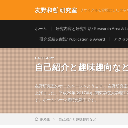
友野和哲 研究室
リサイクルを念頭にしたエネルギ
ホーム
研究内容と研究生活/ Research Area & Lab
研究業績&表彰/ Publication & Award
アクセス/
CATEGORY
自己紹介と趣味趣向な
友野研究室のホームページへようこそ。 友野研究室は
上げました。平成29年(2017年)に関東学院大学
す。ホームページ随時更新中です。
自己紹介と趣味趣向など
HOME