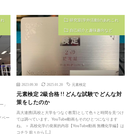
これ
研究室(学外活動)のあれこれ
自己紹介と趣味趣向など
2023.09.30
2025.01.20
元素検定
元素検定 2級合格 !! どんな試験で どんな対
策をしたのか
バー」
高大連携(高校と大学をつなぐ教育)として色々と時間を見つけ
ノベー
ては調べています。YouTube動画もそのひとつになります
ね。 ＞ 高校化学の発展的内容【YouTube動画 無機化学編】は
コチラ 前々から […]