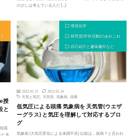
の少しは考えている人だ […]
れ
環境化学
など
研究室(学外活動)のあれこれ
自己紹介と趣味趣向など
2022.01.23
2022.02.24
天気と気圧
,
天気管
,
気象病
,
頭痛
e授
低気圧による頭痛 気象病を 天気管(ウエザ
設と
ーグラス) と気圧を理解して対応するブロ
グ
や知識
気象病 (大気圧変化による体調不良) 以前は，仮病？と言われ
いた先