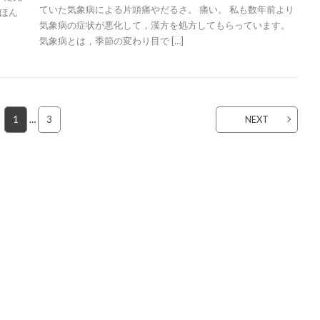
ていた気象病による片頭痛やだるさ。 痛い。 私も数年前より
とほん
気象病の症状が悪化して，漢方を処方してもらっています。
気象病とは，季節の変わり目で […]
1
…
3
NEXT