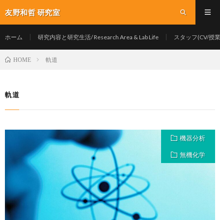
友野和哲 研究室
ホーム
研究内容と研究生活/ Research Area & Lab Life
スタッフ(CV/授業/Y
軌道
HOME
軌道
機器分析
無機化学