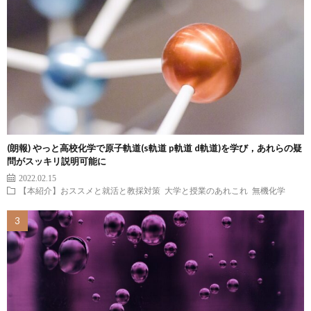
(朗報) やっと高校化学で原子軌道(s軌道 p軌道 d軌道)を学び，あれらの疑
問がスッキリ説明可能に
2022.02.15
【本紹介】おススメと就活と教採対策
大学と授業のあれこれ
無機化学