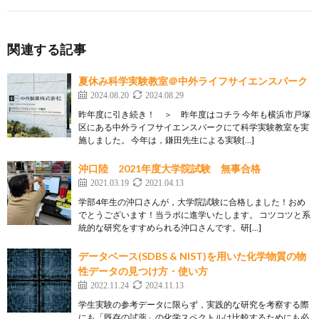
関連する記事
夏休み科学実験教室＠中外ライフサイエンスパーク
2024.08.20
2024.08.29
昨年度に引き続き！ ＞ 昨年度はコチラ 今年も横浜市戸塚
区にある中外ライフサイエンスパークにて科学実験教室を実
施しました。 今年は，鎌田先生による実験[…]
沖口陸 2021年度大学院試験 無事合格
2021.03.19
2021.04.13
学部4年生の沖口さんが，大学院試験に合格しました！おめ
でとうございます！当ラボに進学いたします。 コツコツと系
統的な研究をすすめられる沖口さんです。研[…]
データベース(SDBS & NIST)を用いた化学物質の物
性データの見つけ方・使い方
2022.11.24
2024.11.13
学生実験の参考データに限らず，実践的な研究を考察する際
にも「既存の試薬」の化学スペクトルは比較するためにも必