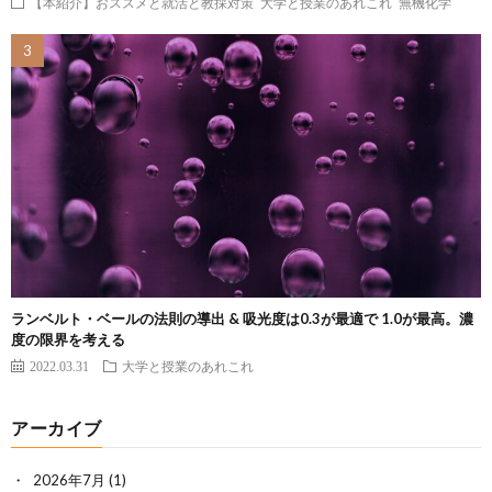
【本紹介】おススメと就活と教採対策
大学と授業のあれこれ
無機化学
ランベルト・ベールの法則の導出 & 吸光度は0.3が最適で 1.0が最高。濃
度の限界を考える
2022.03.31
大学と授業のあれこれ
アーカイブ
2026年7月
(1)