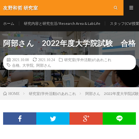
友野和哲 研究室
ホーム
研究内容と研究生活/ Research Area & Lab Life
スタッフ(CV/授業/Y
阿部さん 2022年度大学院試験 合格
2021.10.08
2021.10.24
研究室(学外活動)のあれこれ
合格
,
大学院
,
阿部さん
研究室(学外活動)のあれこれ
阿部さん 2022年度大学院試
HOME