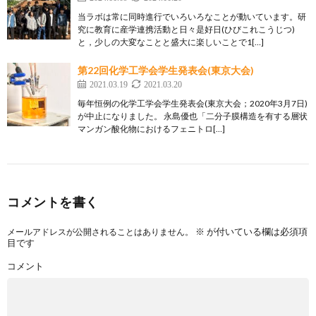
当ラボは常に同時進行でいろいろなことが動いています。研
究に教育に産学連携活動と日々是好日(ひびこれこうじつ)
と，少しの大変なことと盛大に楽しいことで1[…]
第22回化学工学会学生発表会(東京大会)
2021.03.19
2021.03.20
毎年恒例の化学工学会学生発表会(東京大会；2020年3月7日)
が中止になりました。 永島優也「二分子膜構造を有する層状
マンガン酸化物におけるフェニトロ[…]
コメントを書く
※
が付いている欄は必須項
メールアドレスが公開されることはありません。
目です
コメント