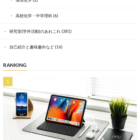
環境化学
(2)
高校化学・中学理科
(6)
研究室(学外活動)のあれこれ
(381)
自己紹介と趣味趣向など
(16)
RANKING