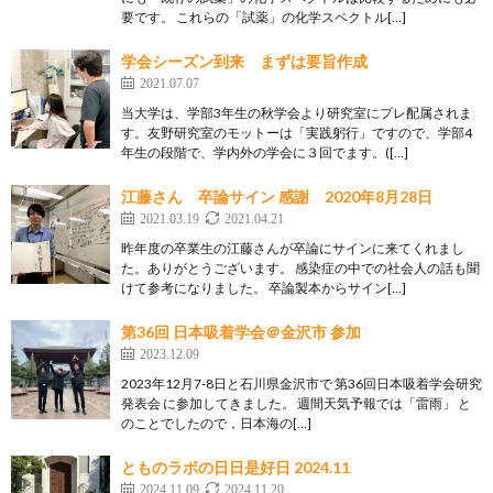
要です。 これらの「試薬」の化学スペクトル[…]
学会シーズン到来 まずは要旨作成
2021.07.07
当大学は、学部3年生の秋学会より研究室にプレ配属されま
す。友野研究室のモットーは「実践躬行」ですので、学部4
年生の段階で、学内外の学会に３回でます。([…]
江藤さん 卒論サイン 感謝 2020年8月28日
2021.03.19
2021.04.21
昨年度の卒業生の江藤さんが卒論にサインに来てくれまし
た。ありがとうございます。 感染症の中での社会人の話も聞
けて参考になりました。 卒論製本からサイン[…]
第36回 日本吸着学会＠金沢市 参加
2023.12.09
2023年12月7-8日と石川県金沢市で 第36回日本吸着学会研究
発表会 に参加してきました。 週間天気予報では「雷雨」 と
のことでしたので，日本海の[…]
とものラボの日日是好日 2024.11
2024.11.09
2024.11.20