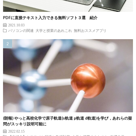
PDFに直接テキスト入力できる無料ソフト３選 紹介
2021.10.03
パソコンの関連
大学と授業のあれこれ
無料おススメアプリ
(朗報) やっと高校化学で原子軌道(s軌道 p軌道 d軌道)を学び，あれらの疑
問がスッキリ説明可能に
2022.02.15