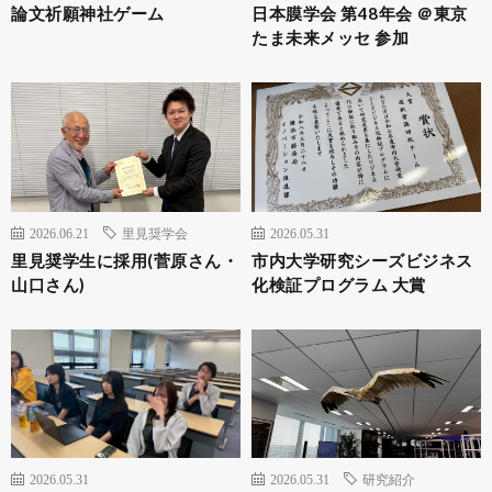
論文祈願神社ゲーム
日本膜学会 第48年会 ＠東京
たま未来メッセ 参加
2026.06.21
里見奨学会
2026.05.31
里見奨学生に採用(菅原さん・
市内大学研究シーズビジネス
山口さん)
化検証プログラム 大賞
2026.05.31
2026.05.31
研究紹介