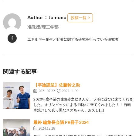
Author：tomono
投稿一覧
准教授/理工学部
エネルギー創生と貯蓄に関する研究を行っている研究者
関連する記事
【卒論謹呈】佐藤鈴之助
2021.07.22
2022.11.09
2020年度卒業の佐藤鈴之助さんが、ラボに遊びに来てくれま
した。オリンピックによる4連休に来てくれました！！ 自転
車焼けして真っ黒なスズちゃん、お久し[…]
最終 編集長会議 PR冊子2024
2024.12.26