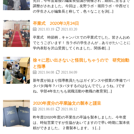
先日，今年度最後の編集長会議が開催され，細部に至るまで
調整がされました。今回は，友野ラボ・堀田ラボ・中西ゼミ
の学生さんが編集長と称して，色々なことを決[…]
卒業式 2020年3月24日
2021.03.19
2021.03.20
卒業式 時節柄，キャンパスでの卒業式でした。皆さんおめ
でとうございます！ 当ラボの学生さんが，ありがたいことに
学内表彰を沢山受賞してくれました。関係者[…]
徐々に思い出さないと怪我しちゃうので 研究始動
と指導
2021.04.08
2021.04.09
新年度が始まり指導教員たちはガイダンスや授業の準備でバ
タバタ(毎年？バタバタするのはなんででしょうね。)です
ね。学部4年生たちも就職活動や教職の教育実[…]
2020年度分の卒業論文の製本と謹呈
2021.06.03
2021.06.12
昨年度(2020年度)の卒業生の卒論を製本しました。今年度
は、時短営業ですが生協があいてますので早い時期に製本依
頼ができました。 ２冊製本します。 １[…]