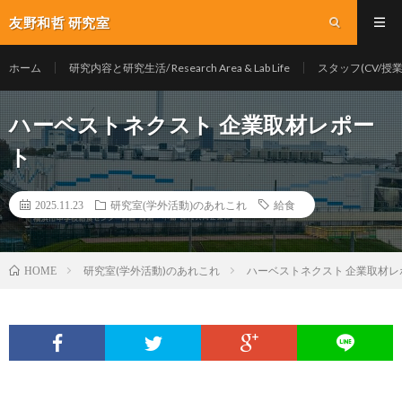
友野和哲 研究室
ホーム
研究内容と研究生活/ Research Area & Lab Life
スタッフ(CV/授業/Y
ハーベストネクスト 企業取材レポー
ト
2025.11.23
研究室(学外活動)のあれこれ
給食
研究室(学外活動)のあれこれ
ハーベストネクスト 企業取材レ
HOME