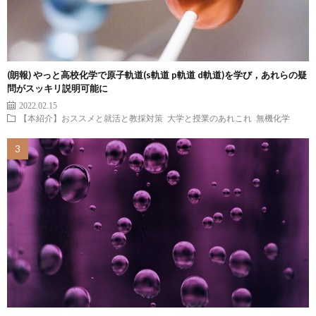
(朗報) やっと高校化学で原子軌道(s軌道 p軌道 d軌道)を学び，あれらの疑
問がスッキリ説明可能に
2022.02.15
【本紹介】おススメと就活と教採対策
大学と授業のあれこれ
無機化学