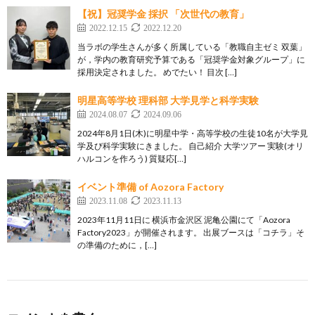
【祝】冠奨学金 採択 「次世代の教育」
2022.12.15
2022.12.20
当ラボの学生さんが多く所属している「教職自主ゼミ 双葉」
が，学内の教育研究予算である「冠奨学金対象グループ」に
採用決定されました。 めでたい！ 目次 […]
明星高等学校 理科部 大学見学と科学実験
2024.08.07
2024.09.06
2024年8月1日(木)に明星中学・高等学校の生徒10名が大学見
学及び科学実験にきました。 自己紹介 大学ツアー 実験(オリ
ハルコンを作ろう) 質疑応[…]
イベント準備 of Aozora Factory
2023.11.08
2023.11.13
2023年11月11日に 横浜市金沢区 泥亀公園にて「Aozora
Factory2023」が開催されます。 出展ブースは「コチラ」そ
の準備のために，[…]