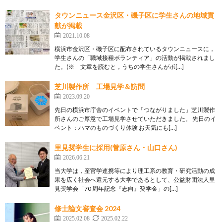
タウンニュース金沢区・磯子区に学生さんの地域貢
献が掲載
2021.10.08
横浜市金沢区・磯子区に配布されているタウンニュースに，
学生さんの「職域接種ボランティア」の活動が掲載されまし
た。(※ 文章を読むと，うちの学生さんがボ[…]
芝川製作所 工場見学＆訪問
2023.09.20
先日の横浜市庁舎のイベントで「つながりました」芝川製作
所さんのご厚意で工場見学させていただきました。 先日のイ
ベント：ハマのものづくり体験 お天気にも[…]
里見奨学生に採用(菅原さん・山口さん)
2026.06.21
当大学は，産官学連携等により理工系の教育・研究活動の成
果を広く社会へ還元する大学であるとして、公益財団法人里
見奨学会「70 周年記念『志向』奨学金」の[…]
修士論文審査会 2024
2025.02.08
2025.02.22