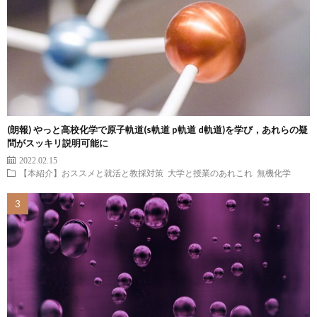
(朗報) やっと高校化学で原子軌道(s軌道 p軌道 d軌道)を学び，あれらの疑
問がスッキリ説明可能に
2022.02.15
【本紹介】おススメと就活と教採対策
大学と授業のあれこれ
無機化学