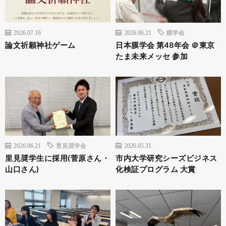
2026.07.16
2026.06.21
膜学会
論文祈願神社ゲーム
日本膜学会 第48年会 ＠東京
たま未来メッセ 参加
2026.06.21
里見奨学会
2026.05.31
里見奨学生に採用(菅原さん・
市内大学研究シーズビジネス
山口さん)
化検証プログラム 大賞