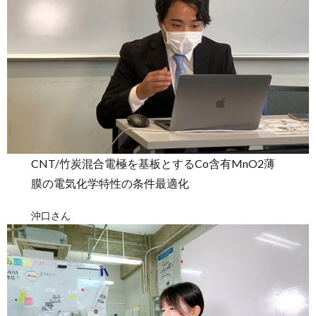
CNT/竹炭混合電極を基板とするCo含有MnO2薄
膜の電気化学特性の条件最適化
沖口さん