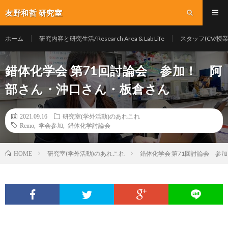
友野和哲 研究室
ホーム
研究内容と研究生活/ Research Area & Lab Life
スタッフ(CV/授業/Y
錯体化学会 第71回討論会 参加！ 阿
部さん・沖口さん・板倉さん
2021.09.16
研究室(学外活動)のあれこれ
Remo
,
学会参加
,
錯体化学討論会
研究室(学外活動)のあれこれ
錯体化学会 第71回討論会 参
HOME