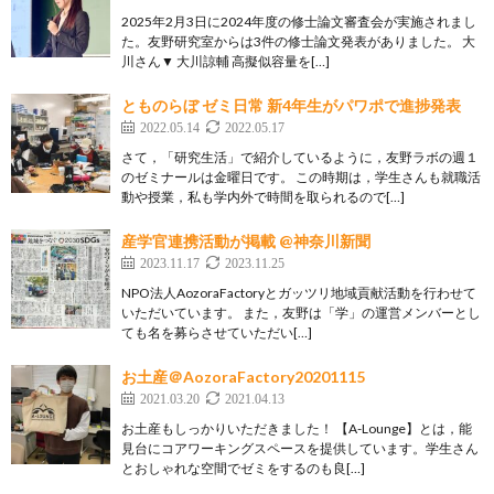
2025年2月3日に2024年度の修士論文審査会が実施されまし
た。友野研究室からは3件の修士論文発表がありました。 大
川さん▼ 大川諒輔 高擬似容量を[…]
とものらぼ ゼミ日常 新4年生がパワポで進捗発表
2022.05.14
2022.05.17
さて，「研究生活」で紹介しているように，友野ラボの週１
のゼミナールは金曜日です。 この時期は，学生さんも就職活
動や授業，私も学内外で時間を取られるので[…]
産学官連携活動が掲載 @神奈川新聞
2023.11.17
2023.11.25
NPO法人AozoraFactoryとガッツリ地域貢献活動を行わせて
いただいています。 また，友野は「学」の運営メンバーとし
ても名を募らさせていただい[…]
お土産＠AozoraFactory20201115
2021.03.20
2021.04.13
お土産もしっかりいただきました！ 【A-Lounge】とは，能
見台にコアワーキングスペースを提供しています。学生さん
とおしゃれな空間でゼミをするのも良[…]