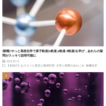
(朗報) やっと高校化学で原子軌道(s軌道 p軌道 d軌道)を学び，あれらの疑
問がスッキリ説明可能に
2022.02.15
【本紹介】おススメと就活と教採対策
大学と授業のあれこれ
無機化学