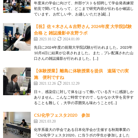
年度末の学会に向けて、外部ゲストを招聘して学会発表練習
初見で聞いてもらって、どこまで研究内容が伝わるか確認し
ています。 お忙しい中、お越しいただき誠[…]
【祝】佐々木さん＆吉野さん 2024年度 大学院試験
合格 と 雑誌撮影＠友野ラボ
2023.10.12
2024.01.09
先日に2024年度の前期大学院試験が行われました。2023年
10月6日に結果が公表されました。 また，プレ配属された山
口さんの雑誌撮影が行われました。[…]
【体験授業】離島に体験授業を提供 遠隔での実
施 便利ですね
2021.12.26
2021.12.29
日々、感染症に対して体をはって働いている方々に感謝しか
ありません。こんなご時世ですので，なかなか大学を見学す
ることも難しく，大学の雰囲気も味わうことが[…]
CSJ化学フェスタ2020 参加
2021.03.20
化学系最大の学会である日本化学会が主催する秋期事業の
「CSJ化学フェスタ2020」に当ラボの学生が参加しました