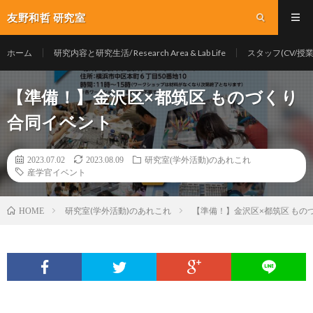
友野和哲 研究室
ホーム
研究内容と研究生活/ Research Area & Lab Life
スタッフ(CV/授業/Y
【準備！】金沢区×都筑区 ものづくり
合同イベント
2023.07.02
2023.08.09
研究室(学外活動)のあれこれ
産学官イベント
研究室(学外活動)のあれこれ
【準備！】金沢区×都筑区 もの
HOME