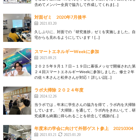
含めてメンバー全員で協力して作成してくれま[…]
対面ゼミ 2020年7月後半
2021.03.20
久しぶりに、対面での「研究進捗」ゼミを実施しました。自
宅からも見れるようにしています！[…]
スマートエネルギーWeekに参加
2025.09.21
２０２５年９月１７日～１９日に幕張メッセで開催された第
２４回スマートエネルギーWeekに参加しました。修士２年
の佐々木さんと松井さんが対応！ 詳しい話[…]
ラボ大掃除 ２０２４年度
2024.12.26
当ラボでは，年末に学生さんの協力を得て，ラボ内を大掃除
しています。「大掃除」を通して、ラボ内をきれいして，研
究成果も綺麗に得られることを祈念して感謝の[…]
年度末の学会に向けて外部ゲスト参上 20210304
2021.03.21
2025.01.20