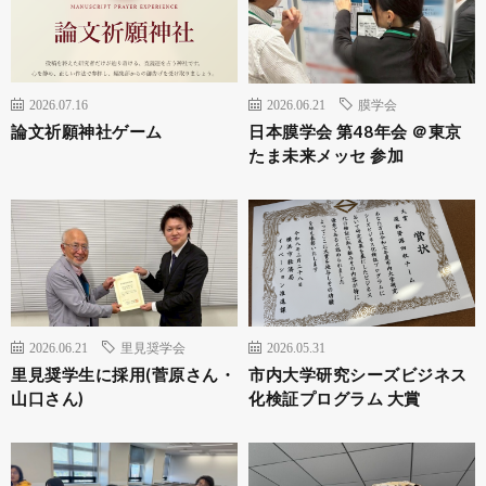
2026.07.16
2026.06.21
膜学会
論文祈願神社ゲーム
日本膜学会 第48年会 ＠東京
たま未来メッセ 参加
2026.06.21
里見奨学会
2026.05.31
里見奨学生に採用(菅原さん・
市内大学研究シーズビジネス
山口さん)
化検証プログラム 大賞