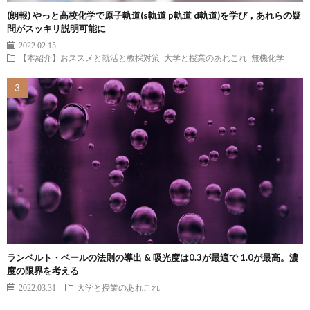
(朗報) やっと高校化学で原子軌道(s軌道 p軌道 d軌道)を学び，あれらの疑
問がスッキリ説明可能に
2022.02.15
【本紹介】おススメと就活と教採対策
大学と授業のあれこれ
無機化学
ランベルト・ベールの法則の導出 & 吸光度は0.3が最適で 1.0が最高。濃
度の限界を考える
2022.03.31
大学と授業のあれこれ