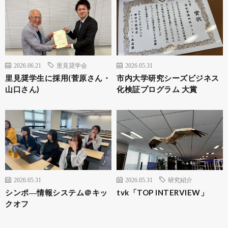
2026.06.21
里見奨学会
2026.05.31
里見奨学生に採用(菅原さん・
市内大学研究シーズビジネス
山口さん)
化検証プログラム 大賞
2026.05.31
2026.05.31
研究紹介
シンポ―情報システム＠キッ
tvk「TOP INTERVIEW」
クオフ