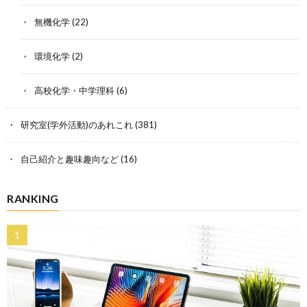
無機化学
(22)
環境化学
(2)
高校化学・中学理科
(6)
研究室(学外活動)のあれこれ
(381)
自己紹介と趣味趣向など
(16)
RANKING