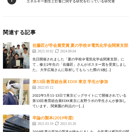
エネルギー創生と貯蓄に関する研究を行っている研究者
関連する記事
佐藤匠が学会賞受賞 夏の学校＠電気化学会関東支部
2023.10.02
2024.09.04
先日開催されました「夏の学校＠電気化学会関東支部」に
て，修士2年生の「佐藤匠」さんがポスター賞を受賞しまし
た。 大学広報さんに取材してもらった際の1枚[…]
第13回 教育総合展 EDIX 東京 学生が参加
2022.05.12
2022年5月11-13日で東京ビッグサイトにて開催されている
第13回 教育総合展EDIX東京に友野ラボの学生さんが参加し
ています。 関東圏の利点の一[…]
卒論の製本(2019年度)
2021.03.19
2021.03.20
2019年度の卒論の製本が終わりました。今年度は感染症の関