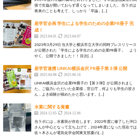
係で生協が開いておらず遅くなってしまいました。 当ラボは
将来のことも考えて、しっかり「卒論」[…]
産学官企画 学生による学生のための企業PR冊子 完
成！
2023.04.01
2023.04.07
2023年3月29日 当大学と横浜市立大学の同時プレスリリース
が公開された「学生による学生のための企業PR冊子」 よう
やく、公開できました！！ 目次[…]
産学官連携 LINKAI横浜金沢 PR冊子第３弾 公開
2025.04.08
2025.06.16
LINKAI横浜金沢の企業PR冊子の【第３弾】が公開されまし
た。ご協力いただいた企業様，官公庁，何よりも学生の皆さ
ん，よき経験が積めたかと思います。 […]
水素に関する覚書
2024.12.05
2024.12.06
当ラボには，水素班が存在します。2022年度に修了した沖口
さんが中心となって立ち上げて，2024年度になった現在では
佐々木さんが電気化学会関東支部夏の[…]