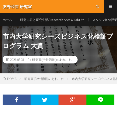
友野和哲 研究室
ホーム
研究内容と研究生活/ Research Area & Lab Life
スタッフ(CV/授業/Y
市内大学研究シーズビジネス化検証プ
ログラム 大賞
2026.05.31
研究室(学外活動)のあれこれ
研究室(学外活動)のあれこれ
市内大学研究シーズビジネス化
HOME