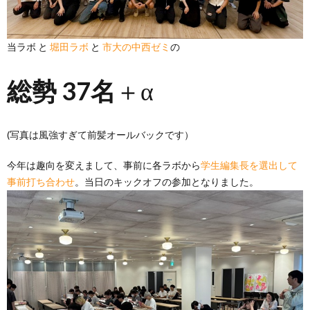
当ラボ と
堀田ラボ
と
市大の中西ゼミ
の
総勢 37名
＋α
(写真は風強すぎて前髪オールバックです）
今年は趣向を変えまして、事前に各ラボから
学生編集長を選出して
事前打ち合わせ
。当日のキックオフの参加となりました。