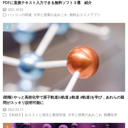
PDFに直接テキスト入力できる無料ソフト３選 紹介
2021.10.03
パソコンの関連
大学と授業のあれこれ
無料おススメアプリ
(朗報) やっと高校化学で原子軌道(s軌道 p軌道 d軌道)を学び，あれらの疑
問がスッキリ説明可能に
2022.02.15
【本紹介】おススメと就活と教採対策
大学と授業のあれこれ
無機化学