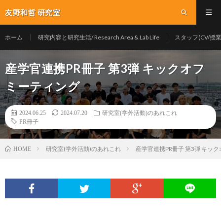
友野和哲 研究室
ホーム
研究内容と研究生活/ Research Area & Lab Life
スタッフ(CV/授業/Y
産学官連携PR冊子 第3弾 キックオフ
ミーティング
2024.06.25
2024.07.20
研究室(学外活動)のあれこれ
PR冊子
研究室(学外活動)のあれこれ
産学官連携PR冊子 第3弾 キッ
HOME