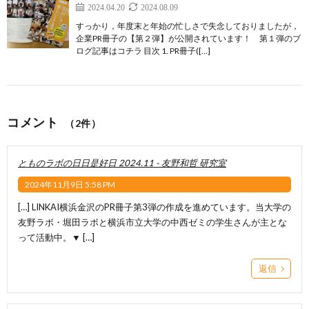
2024.04.20
2024.08.09
すっかり，年度末と年始の忙しさで失念しておりましたが，
企業PR冊子の【第２弾】が公開されています！ 第１弾のブ
ログ記事はコチラ 目次 1. PR冊子([…]
コメント
（2件）
とものラボの日日是好日 2024.11 - 友野和哲 研究室
2024年11月9日 5:58 PM
[…] LINKAI横浜金沢のPR冊子第3弾の作成を進めています。当大学の
友野ラボ・堀田ラボと横浜市立大学の中西ゼミの学生さんが主とな
って活動中。▼ […]
返信