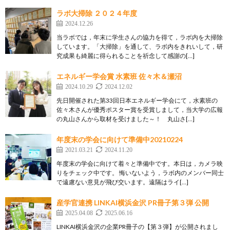
ラボ大掃除 ２０２４年度
2024.12.26
当ラボでは，年末に学生さんの協力を得て，ラボ内を大掃除
しています。「大掃除」を通して、ラボ内をきれいして，研
究成果も綺麗に得られることを祈念して感謝の[…]
エネルギー学会賞 水素班 佐々木＆瀬沼
2024.10.29
2024.12.02
先日開催された第33回日本エネルギー学会にて，水素班の
佐々木さんが優秀ポスター賞を受賞しまして，当大学の広報
の丸山さんから取材を受けました～！ 丸山さ[…]
年度末の学会に向けて準備中20210224
2021.03.21
2024.11.20
年度末の学会に向けて着々と準備中です。本日は，カメラ映
りをチェック中です。 悔いないよう，ラボ内のメンバー同士
で遠慮ない意見が飛び交います。遠隔はライ[…]
産学官連携 LINKAI横浜金沢 PR冊子第３弾 公開
2025.04.08
2025.06.16
LINKAI横浜金沢の企業PR冊子の【第３弾】が公開されまし