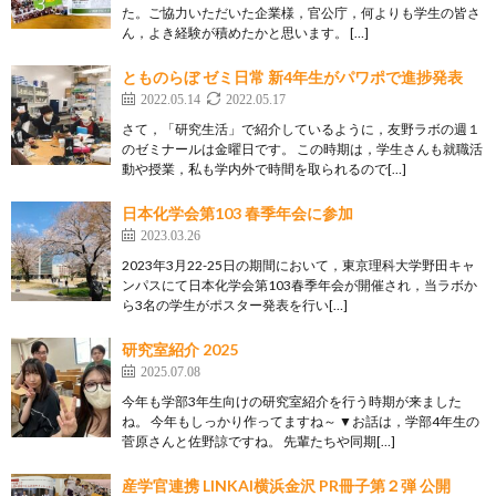
た。ご協力いただいた企業様，官公庁，何よりも学生の皆さ
ん，よき経験が積めたかと思います。 […]
とものらぼ ゼミ日常 新4年生がパワポで進捗発表
2022.05.14
2022.05.17
さて，「研究生活」で紹介しているように，友野ラボの週１
のゼミナールは金曜日です。 この時期は，学生さんも就職活
動や授業，私も学内外で時間を取られるので[…]
日本化学会第103 春季年会に参加
2023.03.26
2023年3月22-25日の期間において，東京理科大学野田キャ
ンパスにて日本化学会第103春季年会が開催され，当ラボか
ら3名の学生がポスター発表を行い[…]
研究室紹介 2025
2025.07.08
今年も学部3年生向けの研究室紹介を行う時期が来ました
ね。 今年もしっかり作ってますね～ ▼お話は，学部4年生の
菅原さんと佐野諒ですね。 先輩たちや同期[…]
産学官連携 LINKAI横浜金沢 PR冊子第２弾 公開