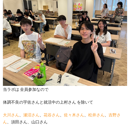
当ラボは 全員参加なので
体調不良の宇佐さんと就活中の上村さん を除いて
大川さん
、
瀬沼さん
、
花谷さん
、
佐々木さん
、
松井さん
、
吉野さ
ん
、須田さん、山口さん