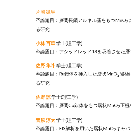
片岡 颯馬
卒論題目：層間長鎖アルキル基をもつMnO
2
る研究
小林 百華
学士(理工学)
卒論題目：アシッドレッド18を吸着させた
佐野 隼斗
学士(理工学)
卒論題目：Ru錯体を挿入した層状MnO
陽極
2
る研究
佐野 諒
学士(理工学)
卒論題目：層間Co錯体をもつ層状MnO
正極
2
菅原 涼太
学士(理工学)
卒論題目：EIS解析を用いた層状MnO
キャパ
2