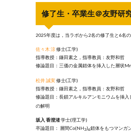
修了生・卒業生＠友野研
2025年度は，当ラボから2名の修了生と6
佐々木 涼
修士(工学)
指導教授：鎌田素之，指導教員：友野和哲
修論題目：三価の金属錯体を挿入した層状Mn
松井 誠実
修士(工学)
指導教授：鎌田素之，指導教員：友野和哲
修論題目：長鎖アルキルアンモニウムを挿入
の解明
坂入 香澄渚
学士(理工学)
卒論題目： 層間Co(NH
)
錯体をもつマンガ
3
6