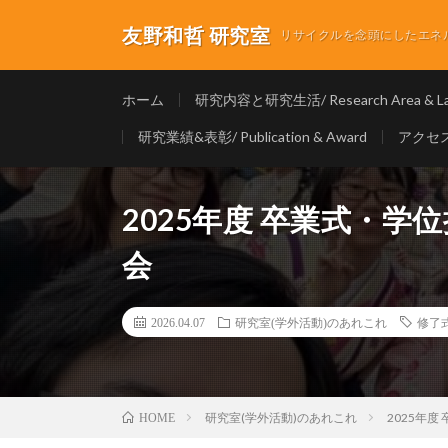
友野和哲 研究室
リサイクルを念頭にしたエネルギ
ホーム
研究内容と研究生活/ Research Area & Lab
研究業績&表彰/ Publication & Award
アクセス/
2025年度 卒業式・学位
会
2026.04.07
研究室(学外活動)のあれこれ
修了
研究室(学外活動)のあれこれ
2025年度
HOME