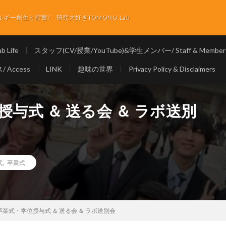
ー創生と貯蓄/ 研究大好きTOMONO.Lab
 Life
スタッフ(CV/授業/YouTube)&学生メンバー/ Staff & Member
 Access
LINK
趣味の世界
Privacy Policy & Disclaimers
授与式 ＆ 送る会 ＆ ラボ送別
式
,
卒業式
 卒業式・学位授与式 ＆ 送る会 ＆ ラボ送別会