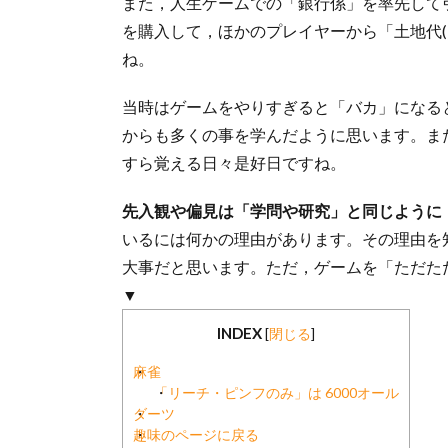
また，人生ゲームでの「銀行係」を率先して
を購入して，ほかのプレイヤーから「土地代
ね。
当時はゲームをやりすぎると「バカ」になる
からも多くの事を学んだように思います。ま
すら覚える日々是好日ですね。
先入観や偏見は「学問や研究」と同じように
いるには何かの理由があります。その理由を
大事だと思います。ただ，ゲームを「ただた
▼
INDEX
[
閉じる
]
麻雀
「リーチ・ピンフのみ」は 6000オール
ダーツ
趣味のページに戻る