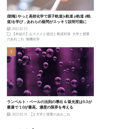
(朗報) やっと高校化学で原子軌道(s軌道 p軌道 d軌
道)を学び，あれらの疑問がスッキリ説明可能に
2022.02.15
【本紹介】おススメと就活と教採対策
大学と授業
のあれこれ
無機化学
ランベルト・ベールの法則の導出 & 吸光度は0.3が
最適で 1.0が最高。濃度の限界を考える
2022.03.31
大学と授業のあれこれ