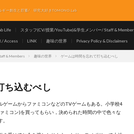
ー創生と貯蓄/ 研究大好きTOMONO.Lab
 Life
スタッフ(CV/授業/YouTube)&学生メンバー/ Staff & Member
 Access
LINK
趣味の世界
Privacy Policy & Disclaimers
f & Members
趣味の世界
ゲームは時間を忘れて打ち込むべし
打ち込むべし
ルゲームからファミコンなどのTVゲームもある。小学校4
ファミコン)を買ってもらい，決められた時間の中で色々な
す。