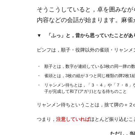
そうこうしていると，卓を囲みなが
内容などの会話が始まります。麻雀
▼
「ふっ」と，昔から思っていたことがあり
ピンフは，順子・役牌以外の雀頭・リャンメ
順子とは，数字が連続している3枚の同一牌の
雀頭とは，3枚の組が３つと同じ種類の牌2枚1
リャンメン待ちとは，「３・４」や「７・８」
子が完成して和了(アガリ)となる待ちのこと
リャンメン待ちということは，捨て牌の＋２
つまり，
注意していれば
ほとんど振り込むこ
ただし，当