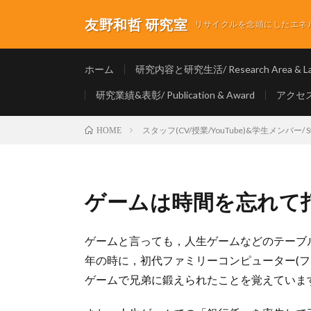
友野和哲 研究室
リサイクルを念頭にしたエネルギ
ホーム
研究内容と研究生活/ Research Area & Lab
研究業績&表彰/ Publication & Award
アクセス/
スタッフ(CV/授業/YouTube)&学生メンバー/ Staf
HOME
ゲームは時間を忘れて
ゲームと言っても，人生ゲームなどのテーブ
年の時に，初代ファミリーコンピューター(
ゲームで兄弟に鍛えられたことを覚えていま