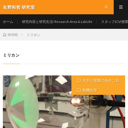
友野和哲 研究室
ホーム
研究内容と研究生活/ Research Area & Lab Life
スタッフ(CV/授業/Y
ミリカン
HOME
ミリカン
大学と授業のあれこれ
無機化学