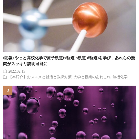
(朗報) やっと高校化学で原子軌道(s軌道 p軌道 d軌道)を学び，あれらの疑
問がスッキリ説明可能に
2022.02.15
【本紹介】おススメと就活と教採対策
大学と授業のあれこれ
無機化学