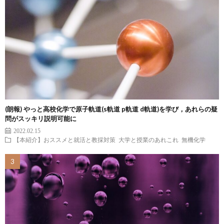
(朗報) やっと高校化学で原子軌道(s軌道 p軌道 d軌道)を学び，あれらの疑
問がスッキリ説明可能に
2022.02.15
【本紹介】おススメと就活と教採対策
大学と授業のあれこれ
無機化学