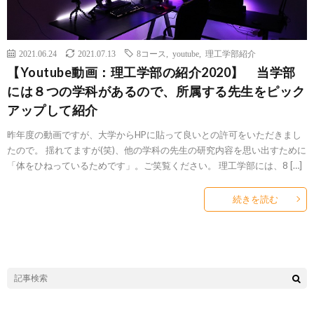
2021.06.24
2021.07.13
8コース
,
youtube
,
理工学部紹介
【Youtube動画：理工学部の紹介2020】 当学部
には８つの学科があるので、所属する先生をピック
アップして紹介
昨年度の動画ですが、大学からHPに貼って良いとの許可をいただきまし
たので。 揺れてますが(笑)、他の学科の先生の研究内容を思い出すために
「体をひねっているためです」。ご笑覧ください。 理工学部には、8 […]
続きを読む