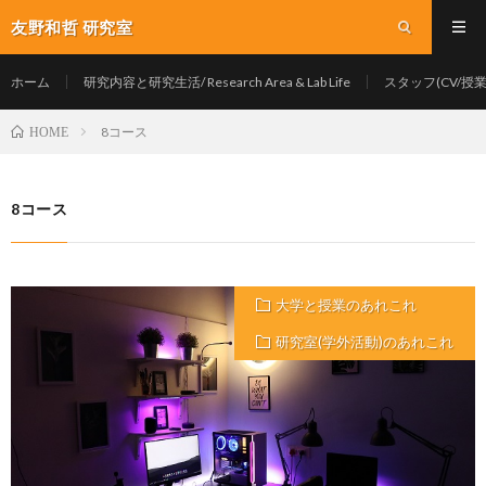
友野和哲 研究室
ホーム
研究内容と研究生活/ Research Area & Lab Life
スタッフ(CV/授業/Y
8コース
HOME
8コース
大学と授業のあれこれ
研究室(学外活動)のあれこれ