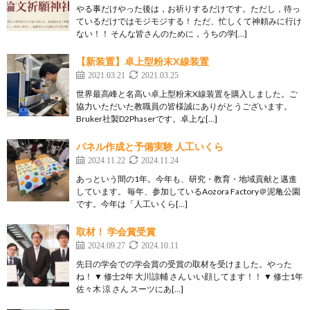
やる事だけやった後は，お祈りするだけです。ただし，待っ
ているだけではモジモジする！ ただ、忙しくて神頼みに行け
ない！！ そんな皆さんのために，うちの学[…]
【新装置】卓上型粉末X線装置
2021.03.21
2021.03.25
世界最高峰と名高い卓上型粉末X線装置を購入しました。ご
協力いただいた教職員の皆様誠にありがとうございます。
Bruker社製D2Phaserです。卓上な[…]
パネル作成と予備実験 人工いくら
2024.11.22
2024.11.24
あっという間の1年。今年も、研究・教育・地域貢献と邁進
しています。 毎年、参加しているAozora Factory＠泥亀公園
です。今年は「人工いくら[…]
取材！ 学会賞受賞
2024.09.27
2024.10.11
先日の学会での学会賞の受賞の取材を受けました。やった
ね！ ▼ 修士2年 大川諒輔 さん いい顔してます！！ ▼ 修士1年
佐々木 涼 さん スーツにあ[…]