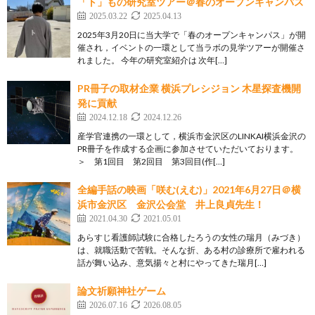
「ト」もの研究室ツアー＠春のオープンキャンパス
2025.03.22
2025.04.13
2025年3月20日に当大学で「春のオープンキャンパス」が開
催され，イベントの一環として当ラボの見学ツアーが開催さ
れました。 今年の研究室紹介は 次年[…]
PR冊子の取材企業 横浜プレシジョン 木星探査機開
発に貢献
2024.12.18
2024.12.26
産学官連携の一環として，横浜市金沢区のLINKAI横浜金沢の
PR冊子を作成する企画に参加させていただいております。
＞ 第1回目 第2回目 第3回目(作[…]
全編手話の映画「咲む(えむ)」2021年6月27日＠横
浜市金沢区 金沢公会堂 井上良貞先生！
2021.04.30
2021.05.01
あらすじ看護師試験に合格したろうの女性の瑞月（みづき）
は、就職活動で苦戦。そんな折、ある村の診療所で雇われる
話が舞い込み、意気揚々と村にやってきた瑞月[…]
論文祈願神社ゲーム
2026.07.16
2026.08.05