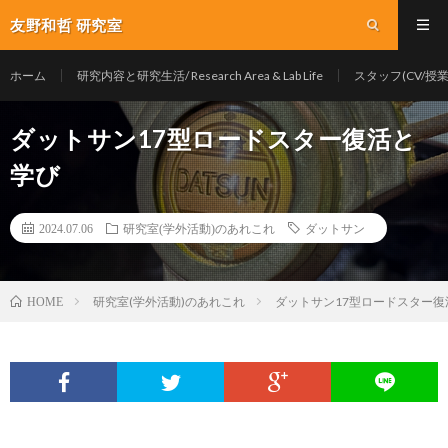
友野和哲 研究室
ホーム
研究内容と研究生活/ Research Area & Lab Life
スタッフ(CV/授業/Y
ダットサン17型ロードスター復活と
学び
2024.07.06
研究室(学外活動)のあれこれ
ダットサン
研究室(学外活動)のあれこれ
ダットサン17型ロードスター復
HOME