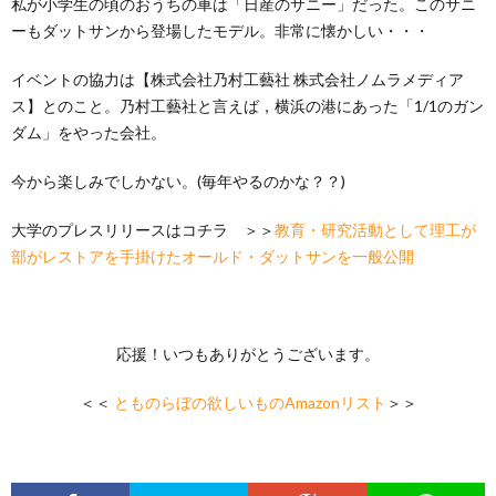
私が小学生の頃のおうちの車は「日産のサニー」だった。このサニ
ーもダットサンから登場したモデル。非常に懐かしい・・・
イベントの協力は【株式会社乃村工藝社 株式会社ノムラメディア
ス】とのこと。乃村工藝社と言えば，横浜の港にあった「1/1のガン
ダム」をやった会社。
今から楽しみでしかない。(毎年やるのかな？？)
大学のプレスリリースはコチラ ＞＞
教育・研究活動として理工が
部がレストアを手掛けたオールド・ダットサンを一般公開
応援！いつもありがとうございます。
＜＜
とものらぼの欲しいものAmazonリスト
＞＞