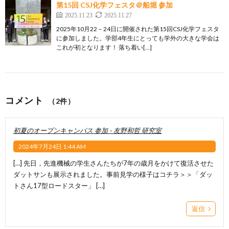
第15回 CSJ化学フェスタ＠船堀 参加
2025.11.23
2025.11.27
2025年10月22－24日に開催された第15回CSJ化学フェスタ
に参加しました。学部4年生にとっても学外の大きな学会は
これが初となります！ 落ち着い[…]
コメント
（2件）
初夏のオープンキャンパス 参加 - 友野和哲 研究室
2024年7月24日 1:44 AM
[…] 先日，先進機械の学生さんたちが7年の歳月をかけて復活させた
ダットサンも展示されました。事前見学の様子はコチラ＞＞「ダッ
トさん17型ロードスター」 […]
返信