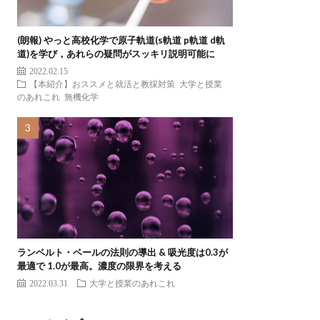
(朗報) やっと高校化学で原子軌道(s軌道 p軌道 d軌
道)を学び，あれらの疑問がスッキリ説明可能に
2022.02.15
【本紹介】おススメと就活と教採対策
大学と授業
のあれこれ
無機化学
ランベルト・ベールの法則の導出 & 吸光度は0.3が
最適で 1.0が最高。濃度の限界を考える
2022.03.31
大学と授業のあれこれ