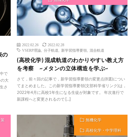
2022.02.26
2022.02.28
VSERP理論
,
分子軌道
,
新学習指導要領
,
混合軌道
表の
(高校化学) 混成軌道のわかりやすい教え方
を考察 ~メタンの立体構造を学ぶ~
成中で
さて，前々回の記事で，新学習指導要領の変更点(8選)につい
外の大
てまとめました。この新学習指導要領(文部科学省リンク)は，
生さ
2022年4月に高校1年生になる生徒が対象です。 年次進行で
新課程へと変更されるので […]
対策
無機化学
高校化学・中学理科