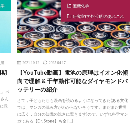
化学
無機化学
研究室(学外活動)のあれこれ
軌道
2021.10.12
2025.04.17
周期
【YouTube動画】電池の原理はイオン化傾
向で理解 & 千年動作可能なダイヤモンドバ
ッテリーの紹介
」 ベ
皆さん
さて，子どもたちも漫画を読めるようになってきた(ある文化
た長
では、マンガの読み方がわからないそうです。まだまだ世界
は広く，自分の知識の浅さに驚きます)ので、いずれ科学マン
ガである【Dr. Stone】も全 […]