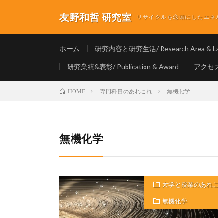
友野和哲 研究室
リサイクルを念頭にしたエネルギ
ホーム
研究内容と研究生活/ Research Area & Lab
研究業績&表彰/ Publication & Award
アクセス/
専門科目のあれこれ
無機化学
HOME
無機化学
大学と授業のあれ
無機化学