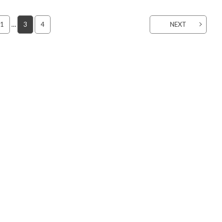
1
…
3
4
NEXT