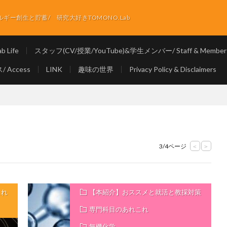
ー創生と貯蓄/ 研究大好きTOMONO.Lab
 Life
スタッフ(CV/授業/YouTube)&学生メンバー/ Staff & Member
 Access
LINK
趣味の世界
Privacy Policy & Disclaimers
3/4ページ
<
>
これ
【本紹介】おススメと就活と教採対策
専門科目のあれこれ
無機化学