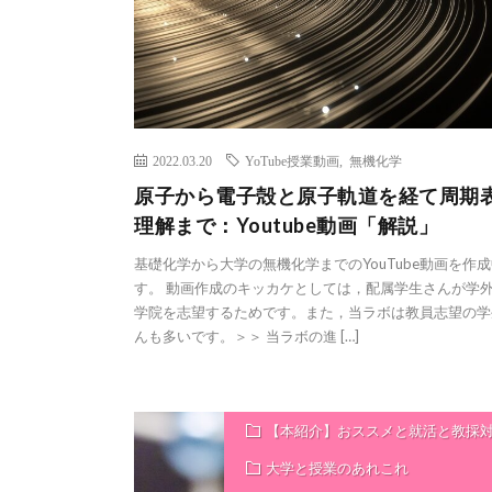
2022.03.20
YoTube授業動画
,
無機化学
原子から電子殻と原子軌道を経て周期
理解まで：Youtube動画「解説」
基礎化学から大学の無機化学までのYouTube動画を作
す。 動画作成のキッカケとしては，配属学生さんが学
学院を志望するためです。また，当ラボは教員志望の学
んも多いです。＞＞ 当ラボの進 […]
【本紹介】おススメと就活と教採
大学と授業のあれこれ