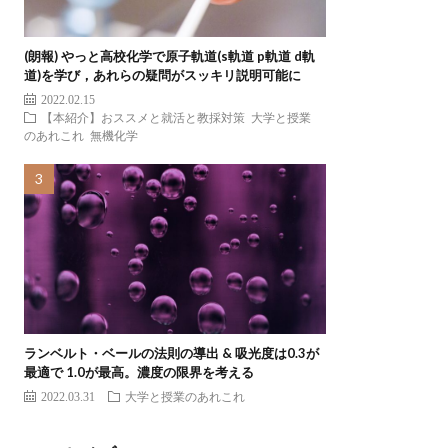
(朗報) やっと高校化学で原子軌道(s軌道 p軌道 d軌
道)を学び，あれらの疑問がスッキリ説明可能に
2022.02.15
【本紹介】おススメと就活と教採対策
大学と授業
のあれこれ
無機化学
ランベルト・ベールの法則の導出 & 吸光度は0.3が
最適で 1.0が最高。濃度の限界を考える
2022.03.31
大学と授業のあれこれ