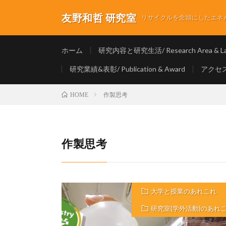
友野和哲 研究室
リサイクルを念頭にしたエネルギ
ホーム
研究内容と研究生活/ Research Area & Lab
研究業績&表彰/ Publication & Award
アクセス/
作製思考
HOME
作製思考
大学と授業のあれこれ
研究室(学外活動)のあれ