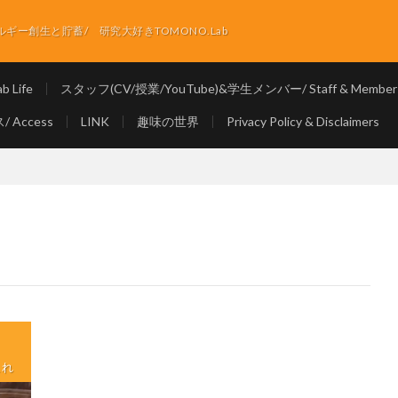
ー創生と貯蓄/ 研究大好きTOMONO.Lab
 Life
スタッフ(CV/授業/YouTube)&学生メンバー/ Staff & Member
 Access
LINK
趣味の世界
Privacy Policy & Disclaimers
これ