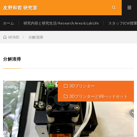
友野和哲 研究室
ホーム
研究内容と研究生活/ Research Area & Lab Life
スタッフ(CV/授業/Y
分解清掃
HOME
分解清掃
3Dプリンター
3DプリンターとVRヘッドセット