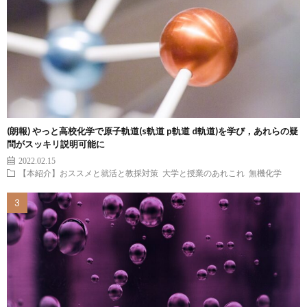
(朗報) やっと高校化学で原子軌道(s軌道 p軌道 d軌道)を学び，あれらの疑
問がスッキリ説明可能に
2022.02.15
【本紹介】おススメと就活と教採対策
大学と授業のあれこれ
無機化学