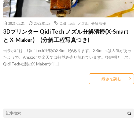
2021.05.21
2022.01.23
Qidi Tech
,
ノズル
,
分解清掃
3Dプリンター Qidi Tech ノズル分解清掃(X-Smart
と X-Maker) (分解工程写真つき)
当ラボには，Qidi Tech社製のX-Smatがあります。X-Smartは人気があっ
たようで、Amazonや楽天では軒並み売り切れています。後継機として、
Qidi Tech社製のX-Makerやi […]
続きを読む