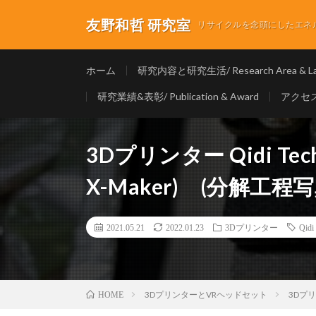
友野和哲 研究室
リサイクルを念頭にしたエネルギ
ホーム
研究内容と研究生活/ Research Area & Lab
研究業績&表彰/ Publication & Award
アクセス/
3Dプリンター Qidi Te
X-Maker) (分解工程
2021.05.21
2022.01.23
3Dプリンター
Qidi
3DプリンターとVRヘッドセット
3Dプ
HOME