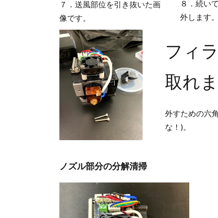
８．続いて
７．送風部位を引き抜いた画
外します
像です。
フィ
取れ
外すための六角
な！)。
ノズル部分の分解清掃