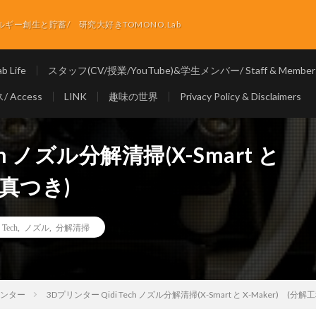
ー創生と貯蓄/ 研究大好きTOMONO.Lab
 Life
スタッフ(CV/授業/YouTube)&学生メンバー/ Staff & Member
 Access
LINK
趣味の世界
Privacy Policy & Disclaimers
ch ノズル分解清掃(X-Smart と
写真つき)
 Tech
,
ノズル
,
分解清掃
リンター
3Dプリンター Qidi Tech ノズル分解清掃(X-Smart と X-Maker) (分