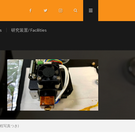
s
研究装置/ Facilities
解工程写真つき)