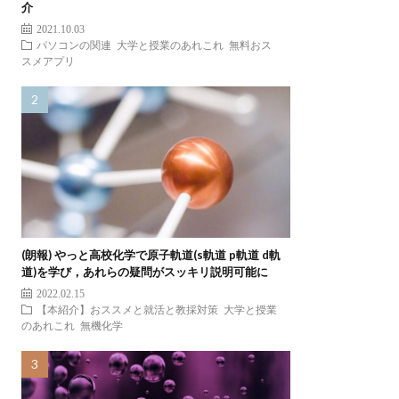
介
2021.10.03
パソコンの関連
大学と授業のあれこれ
無料おス
スメアプリ
(朗報) やっと高校化学で原子軌道(s軌道 p軌道 d軌
道)を学び，あれらの疑問がスッキリ説明可能に
2022.02.15
【本紹介】おススメと就活と教採対策
大学と授業
のあれこれ
無機化学