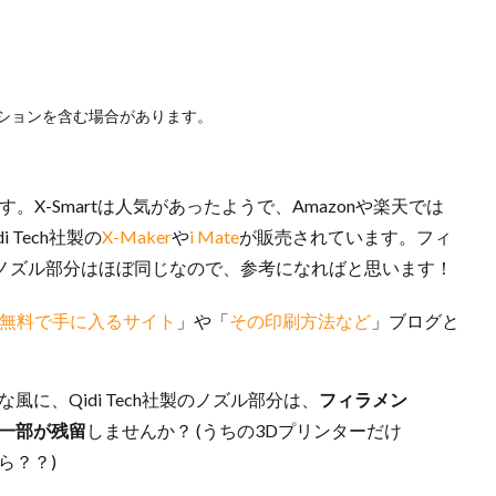
ションを含む場合があります。
す。X-Smartは人気があったようで、Amazonや楽天では
Tech社製の
X-Maker
や
i Mate
が販売されています。フィ
すノズル部分はほぼ同じなので、参考になればと思います！
が無料で手に入るサイト
」や「
その印刷方法など
」ブログと
な風に、Qidi Tech社製のノズル部分は、
フィラメン
一部が残留
しませんか？ (うちの3Dプリンターだけ
ら？？)