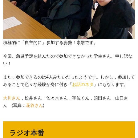
積極的に「自主的に」参加する姿勢！素敵です。
今回、急遽予定を組んだので参加できなかった学生さん、申し訳な
い！
また，参加できるのは4人みたいだったようです。しかし，参加して
みることで色々な経験が身に付き「
お話のネタ
」にもなります。
大川さん
，松井さん，佐々木さん，宇佐くん，須田さん，山口さ
ん (写真：
花谷さん
)
ラジオ本番