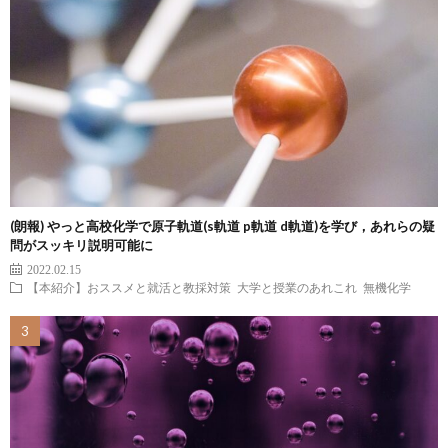
(朗報) やっと高校化学で原子軌道(s軌道 p軌道 d軌道)を学び，あれらの疑
問がスッキリ説明可能に
2022.02.15
【本紹介】おススメと就活と教採対策
大学と授業のあれこれ
無機化学