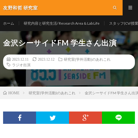
友野和哲 研究室
ホーム
研究内容と研究生活/ Research Area & Lab Life
スタッフ(CV/授業/Y
金沢シーサイドFM 学生さん出演
2023.12.11
2023.12.12
研究室(学外活動)のあれこれ
ラジオ出演
研究室(学外活動)のあれこれ
金沢シーサイドFM 学生さん出
HOME