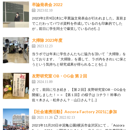
卒論発表会 2022
2023.02.10
2023年2月9日(木)に卒業論文発表会が行われました。直前ま
でこだわってパワポ資料を作成しているのも印象的でした
が，前日に学生同士で爆笑しているのが[…]
大掃除 2023年度
2023.12.23
当ラボでは年末に学生さんたちに協力を頂いて「大掃除」を
しております。 「大掃除」を通して、ラボ内をきれいに保と
うという気持ちと研究成果が得られることを[…]
友野研究室 OB・OG会 第２回
2024.11.09
さて，前回に引き続き，【第２回】友野研究室OB・OG会を
開催しました！＞＞ 【第１回】の様子は コチラ！ 幹事の
佐々木さん・松井さん？・山口さん？ […]
【社会連携活動】Aozora Factory 2021に参加
2021.11.26
2022.02.13
2021年11月20日＠泥亀公園(横浜市金沢区)にて，「Aozora