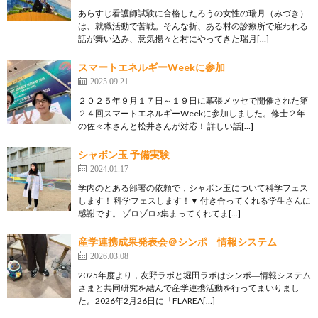
あらすじ看護師試験に合格したろうの女性の瑞月（みづき）
は、就職活動で苦戦。そんな折、ある村の診療所で雇われる
話が舞い込み、意気揚々と村にやってきた瑞月[…]
スマートエネルギーWeekに参加
2025.09.21
２０２５年９月１７日～１９日に幕張メッセで開催された第
２４回スマートエネルギーWeekに参加しました。修士２年
の佐々木さんと松井さんが対応！ 詳しい話[…]
シャボン玉 予備実験
2024.01.17
学内のとある部署の依頼で，シャボン玉について科学フェス
します！ 科学フェスします！▼ 付き合ってくれる学生さんに
感謝です。 ゾロゾロ♪集まってくれてま[…]
産学連携成果発表会＠シンポ―情報システム
2026.03.08
2025年度より，友野ラボと堀田ラボはシンポ―情報システム
さまと共同研究を結んで産学連携活動を行ってまいりまし
た。2026年2月26日に「FLAREA[…]