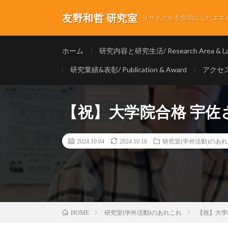
友野和哲 研究室
リサイクルを念頭にしたエネルギ
ホーム
研究内容と研究生活/ Research Area & Lab
研究業績&表彰/ Publication & Award
アクセス/
【祝】大学院合格 宇
2024.10.04
2024.10.18
研究室(学外活動)のあ
研究室(学外活動)のあれこれ
【祝】大学
HOME