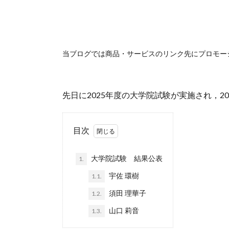
当ブログでは商品・サービスのリンク先にプロモー
先日に2025年度の大学院試験が実施され，2
目次
大学院試験 結果公表
1.
宇佐 環樹
1.1.
須田 理華子
1.2.
山口 莉音
1.3.