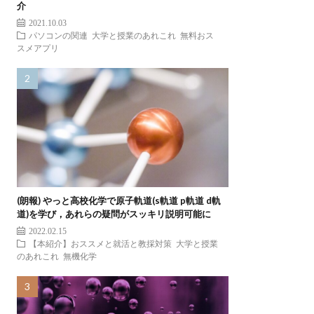
介
2021.10.03
パソコンの関連
大学と授業のあれこれ
無料おス
スメアプリ
(朗報) やっと高校化学で原子軌道(s軌道 p軌道 d軌
道)を学び，あれらの疑問がスッキリ説明可能に
2022.02.15
【本紹介】おススメと就活と教採対策
大学と授業
のあれこれ
無機化学