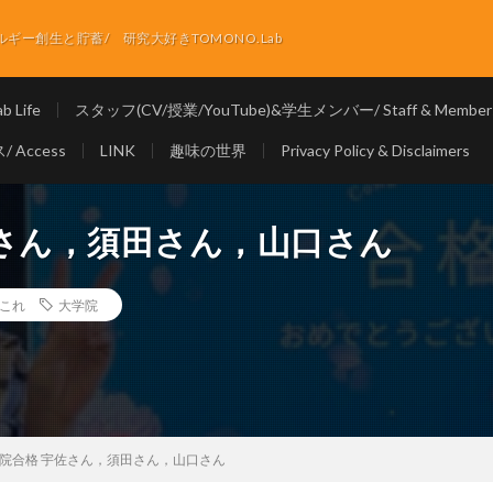
ー創生と貯蓄/ 研究大好きTOMONO.Lab
 Life
スタッフ(CV/授業/YouTube)&学生メンバー/ Staff & Member
 Access
LINK
趣味の世界
Privacy Policy & Disclaimers
佐さん，須田さん，山口さん
れこれ
大学院
院合格 宇佐さん，須田さん，山口さん