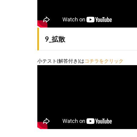
9_拡散
小テスト(解答付き)は
コチラをクリック