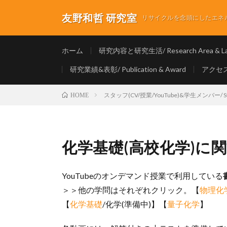
友野和哲 研究室
リサイクルを念頭にしたエネルギ
ホーム
研究内容と研究生活/ Research Area & Lab
研究業績&表彰/ Publication & Award
アクセス/
スタッフ(CV/授業/YouTube)&学生メンバー/ Staf
HOME
化学基礎(高校化学)に
YouTubeのオンデマンド授業で利用している
＞＞他の学問はそれぞれクリック。【
物理化
【
化学基礎
/化学(準備中)】【
量子化学
】