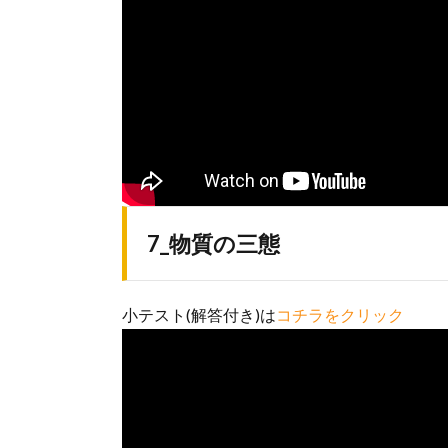
7_物質の三態
小テスト(解答付き)は
コチラをクリック