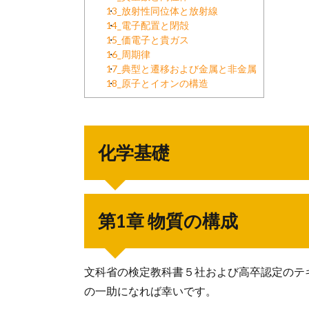
13_放射性同位体と放射線
14_電子配置と閉殻
15_価電子と貴ガス
16_周期律
17_典型と遷移および金属と非金属
18_原子とイオンの構造
化学基礎
第1章 物質の構成
文科省の検定教科書５社および高卒認定のテ
の一助になれば幸いです。