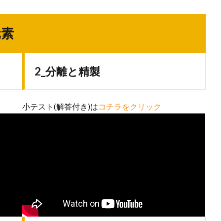
元素
2_分離と精製
小テスト(解答付き)は
コチラをクリック