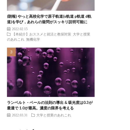
(朗報) やっと高校化学で原子軌道(s軌道 p軌道 d軌
道)を学び，あれらの疑問がスッキリ説明可能に
2022.02.15
【本紹介】おススメと就活と教採対策
大学と授業
のあれこれ
無機化学
ランベルト・ベールの法則の導出 & 吸光度は0.3が
最適で 1.0が最高。濃度の限界を考える
2022.03.31
大学と授業のあれこれ