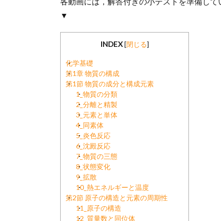
各動画には，解答付きの小テストを準備して
▼
INDEX
[
閉じる
]
化学基礎
第1章 物質の構成
第1節 物質の成分と構成元素
1_物質の分類
2_分離と精製
3_元素と単体
4_同素体
5_炎色反応
6_沈殿反応
7_物質の三態
8_状態変化
9_拡散
10_熱エネルギーと温度
第2節 原子の構造と元素の周期性
11_原子の構造
12_質量数と同位体