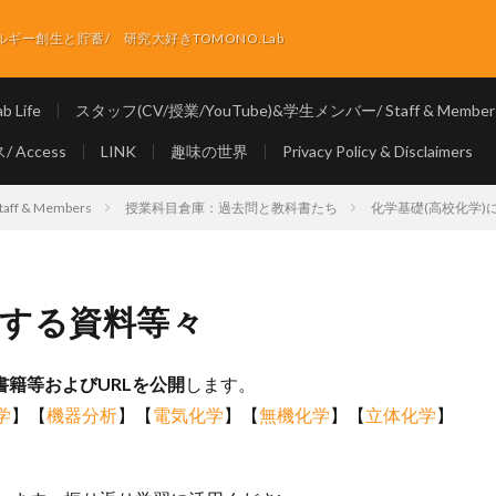
ー創生と貯蓄/ 研究大好きTOMONO.Lab
 Life
スタッフ(CV/授業/YouTube)&学生メンバー/ Staff & Member
 Access
LINK
趣味の世界
Privacy Policy & Disclaimers
f & Members
授業科目倉庫：過去問と教科書たち
化学基礎(高校化学)
関する資料等々
書籍等およびURLを公開
します。
学
】【
機器分析
】【
電気化学
】【
無機化学
】【
立体化学
】