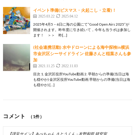
イベント準備(ビスマス・火起こし・立看)！
2025.03.22
2025.04.12
2025年4月5－6日に海の公園にて”Good Open Airs 2025”が
開催されます。昨年度に引き続いて，今年も当ラボは参加し
ます！ ＞＞ 昨[…]
(社会連携活動) 水中ドローンによる海中探検in横浜
市金沢区シーサイドライン 佐藤さんと稲葉さんも参
加
2021.11.25
2022.11.03
目次 1. 金沢区役所YouTube動画 2. 早朝からの準備(当日は海
も穏やか) 金沢区役所YouTube動画 早朝からの準備(当日は海
も穏やか) […]
コメント
（1件）
【謹呈サイン】あべちゃん さとうくん - 友野和哲 研究室