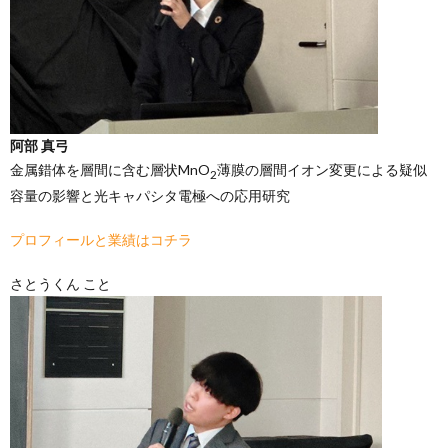
阿部 真弓
金属錯体を層間に含む層状MnO
薄膜の層間イオン変更による疑似
2
容量の影響と光キャパシタ電極への応用研究
プロフィールと業績はコチラ
さとうくん こと