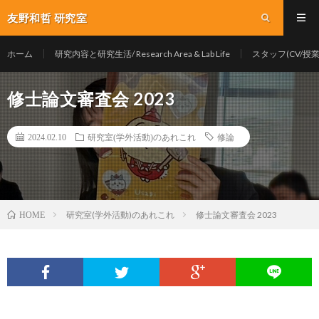
友野和哲 研究室
ホーム
研究内容と研究生活/ Research Area & Lab Life
スタッフ(CV/授業/Y
修士論文審査会 2023
2024.02.10
研究室(学外活動)のあれこれ
修論
研究室(学外活動)のあれこれ
修士論文審査会 2023
HOME