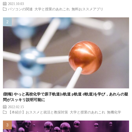
2021.10.03
パソコンの関連
大学と授業のあれこれ
無料おススメアプリ
(朗報) やっと高校化学で原子軌道(s軌道 p軌道 d軌道)を学び，あれらの疑
問がスッキリ説明可能に
2022.02.15
【本紹介】おススメと就活と教採対策
大学と授業のあれこれ
無機化学