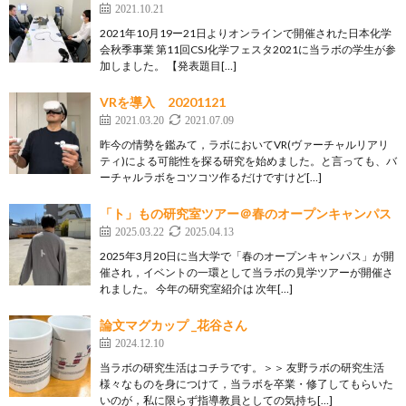
2021.10.21
2021年10月19ー21日よりオンラインで開催された日本化学
会秋季事業 第11回CSJ化学フェスタ2021に当ラボの学生が参
加しました。 【発表題目[…]
VRを導入 20201121
2021.03.20
2021.07.09
昨今の情勢を鑑みて，ラボにおいてVR(ヴァーチャルリアリ
ティ)による可能性を探る研究を始めました。と言っても、バ
ーチャルラボをコツコツ作るだけですけど[…]
「ト」もの研究室ツアー＠春のオープンキャンパス
2025.03.22
2025.04.13
2025年3月20日に当大学で「春のオープンキャンパス」が開
催され，イベントの一環として当ラボの見学ツアーが開催さ
れました。 今年の研究室紹介は 次年[…]
論文マグカップ _花谷さん
2024.12.10
当ラボの研究生活はコチラです。＞＞ 友野ラボの研究生活
様々なものを身につけて，当ラボを卒業・修了してもらいた
いのが，私に限らず指導教員としての気持ち[…]