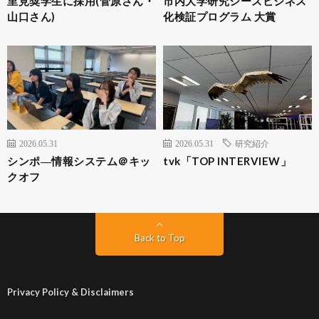
里見奨学生に採用(菅原さん・
市内大学研究シーズビジネス
山口さん)
化検証プログラム 大賞
2026.05.31
2026.05.31
研究紹介
シンポ―情報システム＠キッ
tvk「TOP INTERVIEW」
クオフ
Back to Top
Privacy Policy & Disclaimers