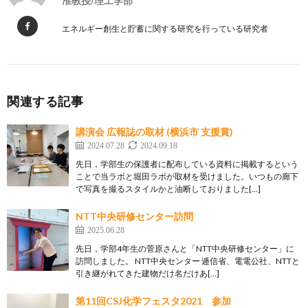
准教授/理工学部
エネルギー創生と貯蓄に関する研究を行っている研究者
関連する記事
講演会 広報誌の取材 (横浜市 支援賞)
2024.07.28
2024.09.18
先日，学部生の保護者に配布している資料に掲載するという
ことで当ラボと堀田ラボが取材を受けました。いつもの廊下
で写真を撮るスタイルかと油断しておりました[…]
NTT中央研修センター訪問
2025.06.28
先日，学部4年生の菅原さんと「NTT中央研修センター」に
訪問しました。 NTT中央センター 逓信省、電電公社、NTTと
引き継がれてきた建物だけ名だけあ[…]
第11回CSJ化学フェスタ2021 参加