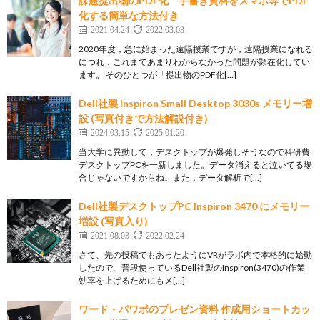
課題提出物のPDF化 手書き資料をスマホ等でPDF
化する簡単な方法付き
2021.04.24
2022.03.03
2020年度，急に始まった遠隔授業ですが，遠隔授業になれる
につれ，これまであまりわからなかった問題が顕在化してい
ます。 そのひとつが「提出物のPDF化[…]
Dell社製 Inspiron Small Desktop 3030s メモリー増
設 (写真付きで方法解説付き)
2024.03.15
2025.01.20
当大学に異動して，デスクトップが爆発しそうなので科研費
デスクトップPCを一新しました。データ消えると泣いてる場
合じゃないですからね。また，データ解析で[…]
Dell社製デスクトップPC Inspiron 3470 にメモリー
増設 (写真入り)
2021.08.03
2022.02.24
さて、先の投稿でもあったようにVRがラボ内で本格的に始動
したので、普段使っているDell社製のInspiron(3470)の作業
効率を上げるためにもメ[…]
ワード・パワポのプレゼン資料 作成用ショートカッ