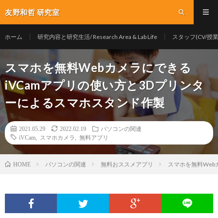
友野和哲 研究室
ホーム
研究内容と研究生活/ Research Area & Lab Life
スタッフ(CV/授業/Y
スマホを無料Webカメラにできる
iVCamアプリの使い方と3Dプリンタ
ーによるスマホスタンド作製
2021.05.29
2022.02.19
パソコンの関連
iVCam
,
スマホカメラ
,
無料アプリ
パソコンの関連
無料おススメアプリ
スマホを無料Web
HOME