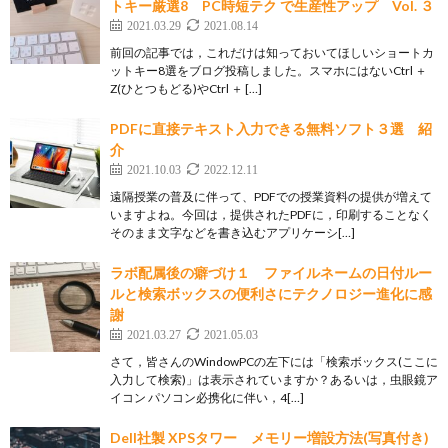
トキー厳選8 PC時短テク で生産性アップ Vol. ３
2021.03.29
2021.08.14
前回の記事では，これだけは知っておいてほしいショートカ
ットキー8選をブログ投稿しました。スマホにはないCtrl ＋
Z(ひとつもどる)やCtrl ＋ […]
PDFに直接テキスト入力できる無料ソフト３選 紹
介
2021.10.03
2022.12.11
遠隔授業の普及に伴って、PDFでの授業資料の提供が増えて
いますよね。今回は，提供されたPDFに，印刷することなく
そのまま文字などを書き込むアプリケーシ[…]
ラボ配属後の癖づけ１ ファイルネームの日付ルー
ルと検索ボックスの便利さにテクノロジー進化に感
謝
2021.03.27
2021.05.03
さて，皆さんのWindowPCの左下には「検索ボックス(ここに
入力して検索)」は表示されていますか？あるいは，虫眼鏡ア
イコン パソコン必携化に伴い，4[…]
Dell社製 XPSタワー メモリー増設方法(写真付き)