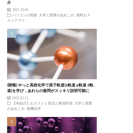
介
2021.10.03
パソコンの関連
大学と授業のあれこれ
無料おス
スメアプリ
(朗報) やっと高校化学で原子軌道(s軌道 p軌道 d軌
道)を学び，あれらの疑問がスッキリ説明可能に
2022.02.15
【本紹介】おススメと就活と教採対策
大学と授業
のあれこれ
無機化学