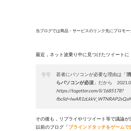
当ブログでは商品・サービスのリンク先にプロモー
最近，ネット波乗り中に見つけたツイートに
若者にパソコンが必要な理由は「
消
らパソコンが必須
」だから 2021.03
https://togetter.com/li/1685178?
fbclid=IwAR1zLkkV_WTNRAP2sQa
その後も，リプライやリツイート等で議論が
以前のブログ「
ブラインドタッチをゲームで