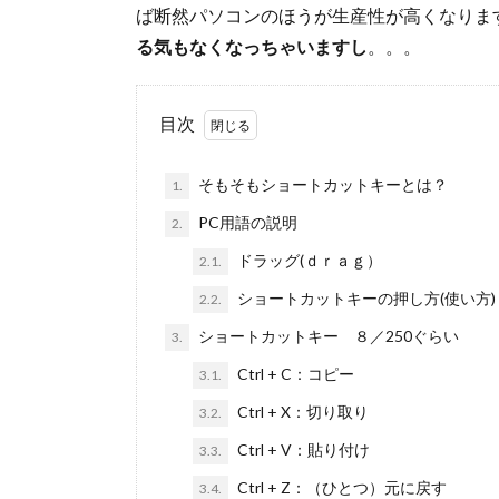
ば断然パソコンのほうが生産性が高くなりま
る気もなくなっちゃいますし
。。。
目次
そもそもショートカットキーとは？
1.
PC用語の説明
2.
ドラッグ(ｄｒａｇ）
2.1.
ショートカットキーの押し方(使い方)
2.2.
ショートカットキー ８／250ぐらい
3.
Ctrl + C：コピー
3.1.
Ctrl + X：切り取り
3.2.
Ctrl + V：貼り付け
3.3.
Ctrl + Z：（ひとつ）元に戻す
3.4.