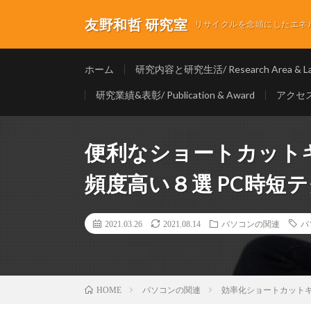
友野和哲 研究室
リサイクルを念頭にしたエネルギ
ホーム
研究内容と研究生活/ Research Area & Lab
研究業績&表彰/ Publication & Award
アクセス/
便利なショートカット
頻度高い８選 PC時短テク
2021.03.26
2021.08.14
パソコンの関連
パ
パソコンの関連
効率化ショートカット
HOME