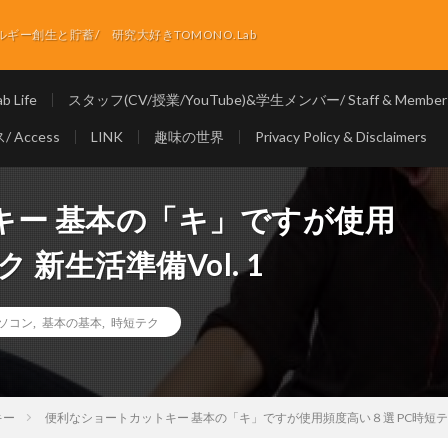
ー創生と貯蓄/ 研究大好きTOMONO.Lab
 Life
スタッフ(CV/授業/YouTube)&学生メンバー/ Staff & Member
 Access
LINK
趣味の世界
Privacy Policy & Disclaimers
キー 基本の「キ」ですが使用
 新生活準備Vol. 1
ソコン
,
基本の基本
,
時短テク
キー
便利なショートカットキー 基本の「キ」ですが使用頻度高い８選 PC時短テク 新