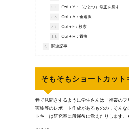
Ctrl + Y：（ひとつ）修正を戻す
3.5.
Ctrl + A：全選択
3.6.
Ctrl + F：検索
3.7.
Ctrl + H：置換
3.8.
関連記事
4.
そもそもショートカット
巷で見聞きするように学生さんは「携帯のフ
実験等のレポート作成があるものの，そんな
トキーは研究室に所属後に覚えたりします。