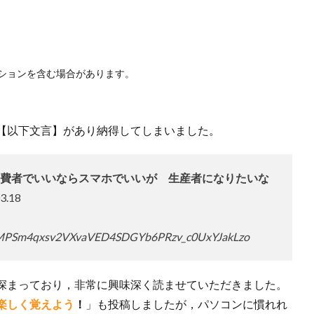
ションを含む場合があります。
【以下文言】があり納得してしまいました。
費者でいいならスマホでいいが 生産者になりたいな
.18
MPSm4qxsv2VXvaVED4SDGYb6PRzv_c0UxYJakLzo
深まっており，非常に興味深く読ませていただきました。
楽しく覚えよう
！
」も投稿しましたが，パソコンに慣れれ