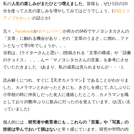
私の
人生の楽しみがまたひとつ増えました
。皆様も，ぜひ1日の10
分を使って人生の楽しみを増やしてみてはどうでしょう。(
30点とド
アノブかわぃい
の話とか)
元々，
Facebook
か
ホームページ
か何かのSNSでヤノヨシタカさんの
「文章」に触れる機会があり，その「文章のうまさ」に惚れ，ファ
ンとなって早5年でしょうか。。。
当初は、(ライターさんと思い，)投稿される「文章の構成」や「語彙
のチョイス」，，，んー「ヤノヨシタカさんの言葉」を参考にさせ
ていただきました (あまり、私の成長は見られませんが・・・)。
読み解くにつれ、すぐに【天才カメラマン】であることがわかりま
した。カメラマンとわかったときにも、きざしを感じて､久しぶりに
小学校の時に仲良しだった友人に連絡したところ，カメラマンを職
としており20数年ぶりに飲みに行ったのを覚えています。(お互い太
っていました)
個人的には，
研究者や教育者にも，これらの「言葉」や「写真」の
技術は学んでおいて損はない
と常々感じています。研究や学問の内