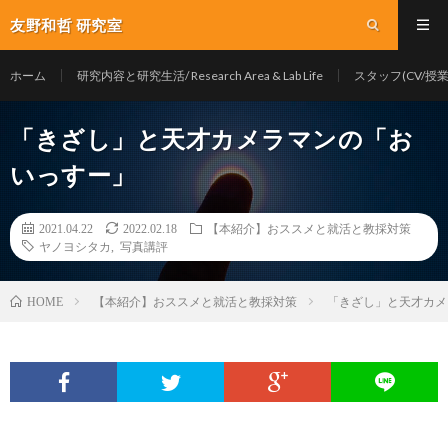
友野和哲 研究室
ホーム
研究内容と研究生活/ Research Area & Lab Life
スタッフ(CV/授業/Y
「きざし」と天才カメラマンの「お
いっすー」
2021.04.22
2022.02.18
【本紹介】おススメと就活と教採対策
ヤノヨシタカ
,
写真講評
【本紹介】おススメと就活と教採対策
「きざし」と天才カ
HOME