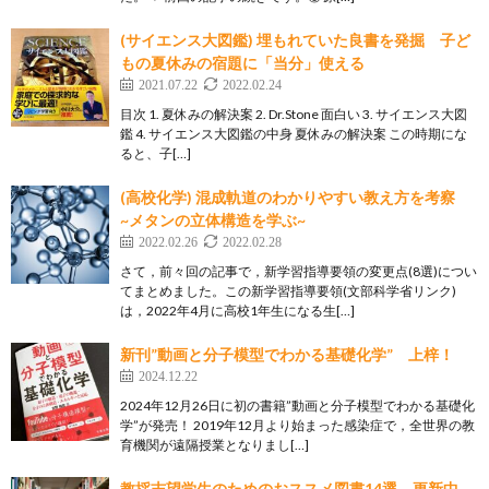
(サイエンス大図鑑) 埋もれていた良書を発掘 子ど
もの夏休みの宿題に「当分」使える
2021.07.22
2022.02.24
目次 1. 夏休みの解決案 2. Dr.Stone 面白い 3. サイエンス大図
鑑 4. サイエンス大図鑑の中身 夏休みの解決案 この時期にな
ると、子[…]
(高校化学) 混成軌道のわかりやすい教え方を考察
~メタンの立体構造を学ぶ~
2022.02.26
2022.02.28
さて，前々回の記事で，新学習指導要領の変更点(8選)につい
てまとめました。この新学習指導要領(文部科学省リンク)
は，2022年4月に高校1年生になる生[…]
新刊”動画と分子模型でわかる基礎化学” 上梓！
2024.12.22
2024年12月26日に初の書籍”動画と分子模型でわかる基礎化
学”が発売！ 2019年12月より始まった感染症で，全世界の教
育機関が遠隔授業となりまし[…]
教採志望学生のためのおススメ図書14選 更新中