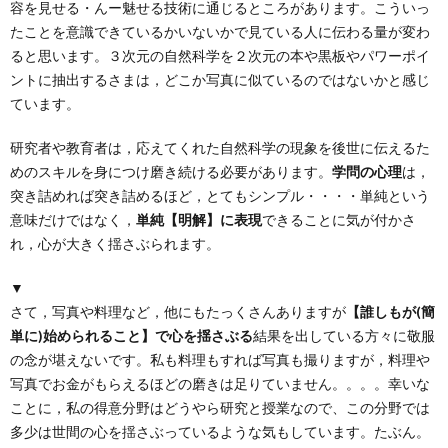
容を見せる・んー魅せる技術に通じるところがあります。こういっ
たことを意識できているかいないかで見ている人に伝わる量が変わ
ると思います。３次元の自然科学を２次元の本や黒板やパワーポイ
ントに抽出するさまは，どこか写真に似ているのではないかと感じ
ています。
研究者や教育者は，応えてくれた自然科学の現象を後世に伝えるた
めのスキルを身につけ磨き続ける必要があります。
学問の心理
は，
突き詰めれば突き詰めるほど，とてもシンプル・・・・単純という
意味だけではなく，
単純【明解】に表現
できることに気が付かさ
れ，心が大きく揺さぶられます。
▼
さて，写真や料理など，他にもたっくさんありますが
【誰しもが(簡
単に)始められること】で心を揺さぶる
結果を出している方々に敬服
の念が堪えないです。私も料理もすれば写真も撮りますが，料理や
写真でお金がもらえるほどの磨きは足りていません。。。。幸いな
ことに，私の得意分野はどうやら研究と授業なので、この分野では
多少は世間の心を揺さぶっているような気もしています。たぶん。