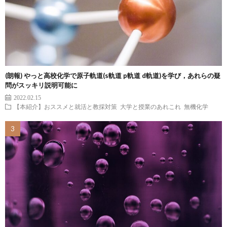
(朗報) やっと高校化学で原子軌道(s軌道 p軌道 d軌道)を学び，あれらの疑
問がスッキリ説明可能に
2022.02.15
【本紹介】おススメと就活と教採対策
大学と授業のあれこれ
無機化学