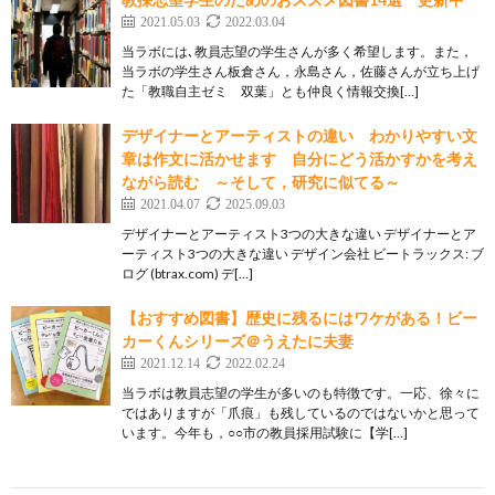
2021.05.03
2022.03.04
当ラボには､教員志望の学生さんが多く希望します。また，
当ラボの学生さん板倉さん，永島さん，佐藤さんが立ち上げ
た「教職自主ゼミ 双葉」とも仲良く情報交換[…]
デザイナーとアーティストの違い わかりやすい文
章は作文に活かせます 自分にどう活かすかを考え
ながら読む ～そして，研究に似てる～
2021.04.07
2025.09.03
デザイナーとアーティスト3つの大きな違い デザイナーとア
ーティスト3つの大きな違い デザイン会社 ビートラックス: ブ
ログ (btrax.com) デ[…]
【おすすめ図書】歴史に残るにはワケがある！ビー
カーくんシリーズ＠うえたに夫妻
2021.12.14
2022.02.24
当ラボは教員志望の学生が多いのも特徴です。一応、徐々に
ではありますが「爪痕」も残しているのではないかと思って
います。今年も，○○市の教員採用試験に【学[…]