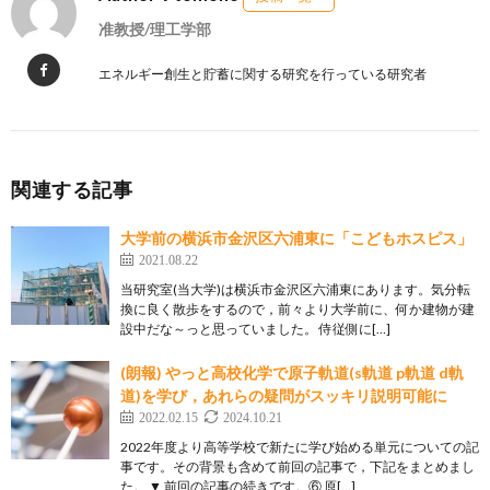
准教授/理工学部
エネルギー創生と貯蓄に関する研究を行っている研究者
関連する記事
大学前の横浜市金沢区六浦東に「こどもホスピス」
2021.08.22
当研究室(当大学)は横浜市金沢区六浦東にあります。気分転
換に良く散歩をするので，前々より大学前に、何か建物が建
設中だな～っと思っていました。 侍従側に[…]
(朗報) やっと高校化学で原子軌道(s軌道 p軌道 d軌
道)を学び，あれらの疑問がスッキリ説明可能に
2022.02.15
2024.10.21
2022年度より高等学校で新たに学び始める単元についての記
事です。その背景も含めて前回の記事で，下記をまとめまし
た。 ▼ 前回の記事の続きです。⑥ 原[…]