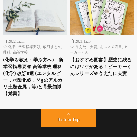
2022.02.11
2021.12.14
化学
,
学習指導要領
,
改訂まとめ
,
うえたに夫妻
,
おススメ図書
,
ビ
理科
,
高等学校
ーカーくん
(化学を教え・学ぶ方へ) 新
【おすすめ図書】歴史に残る
学習指導要領 高等学校 理科
にはワケがある！ビーカーく
(化学) 改訂8選 (エンタルピ
んシリーズ＠うえたに夫妻
ー，水酸化鉄，Mgのアルカ
リ土類金属，等)と背景知識
【覚書】
Back to Top