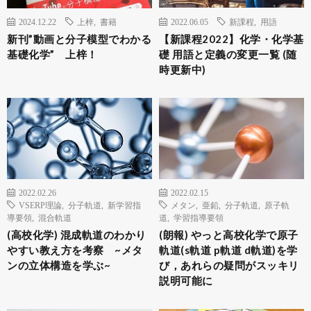
2024.12.22
上梓
,
書籍
2022.06.05
新課程
,
用語
新刊”動画と分子模型でわかる
【新課程2022】化学・化学基
基礎化学” 上梓！
礎 用語と定義の変更一覧 (随
時更新中)
2022.02.26
2022.02.15
VSERP理論
,
分子軌道
,
新学習指
メタン
,
亜鉛
,
分子軌道
,
原子軌
導要領
,
混合軌道
道
,
学習指導要領
(高校化学) 混成軌道のわかり
(朗報) やっと高校化学で原子
やすい教え方を考察 ~メタ
軌道(s軌道 p軌道 d軌道)を学
ンの立体構造を学ぶ~
び，あれらの疑問がスッキリ
説明可能に